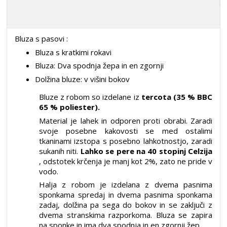
Bluza s pasovi
:
Bluza s kratkimi rokavi
Bluza: Dva spodnja žepa in en zgornji
Dolžina bluze: v višini bokov
Bluze z robom so izdelane iz
tercota (35 % BBC
65 % poliester).
Material je lahek in odporen proti obrabi. Zaradi
svoje posebne kakovosti se med ostalimi
tkaninami izstopa s posebno lahkotnostjo, zaradi
sukanih niti.
Lahko se pere na 40 stopinj Celzija
, odstotek krčenja je manj kot 2%, zato ne pride v
vodo.
Halja z robom je izdelana z dvema pasnima
sponkama spredaj in dvema pasnima sponkama
zadaj, dolžina pa sega do bokov in se zaključi z
dvema stranskima razporkoma. Bluza se zapira
na sponke in ima dva spodnja in en zgornji žep.