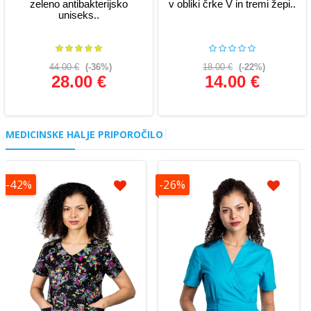
zeleno antibakterijsko
v obliki črke V in tremi žepi..
uniseks..
44.00 €
(-36%)
18.00 €
(-22%)
28.00 €
14.00 €
Glej podrobnosti
Glej podrobnosti
MEDICINSKE HALJE PRIPOROČILO
-42%
-26%