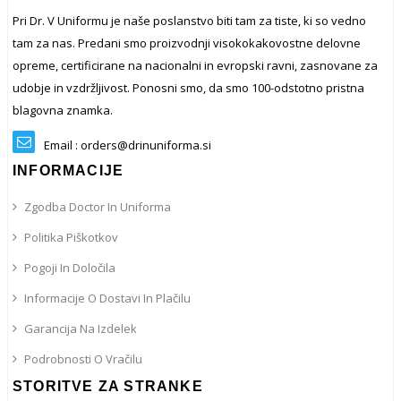
Pri Dr. V Uniformu je naše poslanstvo biti tam za tiste, ki so vedno
tam za nas. Predani smo proizvodnji visokokakovostne delovne
opreme, certificirane na nacionalni in evropski ravni, zasnovane za
udobje in vzdržljivost. Ponosni smo, da smo 100-odstotno pristna
blagovna znamka.
Email : orders@drinuniforma.si
INFORMACIJE
Zgodba Doctor In Uniforma
Politika Piškotkov
Pogoji In Določila
Informacije O Dostavi In ​​plačilu
Garancija Na Izdelek
Podrobnosti O Vračilu
STORITVE ZA STRANKE