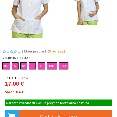
|
Mnenje strank
(0 reviews)
VELIKOST BLUZE
XS
S
M
L
XL
XXL
3XL
23.00 €
(-26%)
17.00 €
Shraniti 6
€
Naročite v vrednosti 150 € in prejmite brezplačno poštnino
Dodaj v košarico