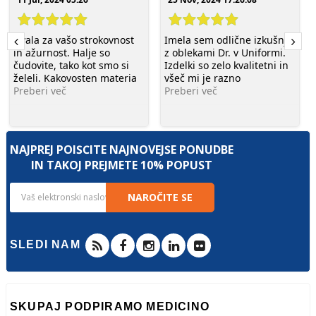
Hvala za vašo strokovnost
Imela sem odlične izkušnje
in ažurnost. Halje so
z oblekami Dr. v Uniformi.
čudovite, tako kot smo si
Izdelki so zelo kvalitetni in
želeli. Kakovosten materia
všeč mi je razno
Preberi več
Preberi več
NAJPREJ POIŠČITE NAJNOVEJŠE PONUDBE
IN TAKOJ PREJMETE 10% POPUST
NAROČITE SE
SLEDI NAM
SKUPAJ PODPIRAMO MEDICINO