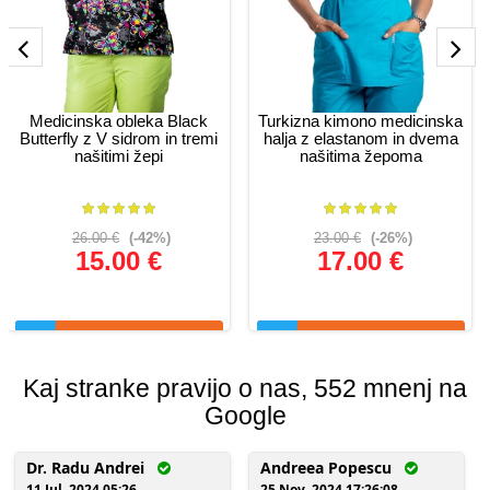
Medicinska obleka Black
Turkizna kimono medicinska
Butterfly z V sidrom in tremi
halja z elastanom in dvema
našitimi žepi
našitima žepoma
26.00 €
(-42%)
23.00 €
(-26%)
15.00 €
17.00 €
Glej podrobnosti
Glej podrobnosti
Kaj stranke pravijo o nas, 552 mnenj na
Google
Dr. Radu Andrei
Andreea Popescu
11 Jul, 2024 05:26
25 Nov, 2024 17:26:08