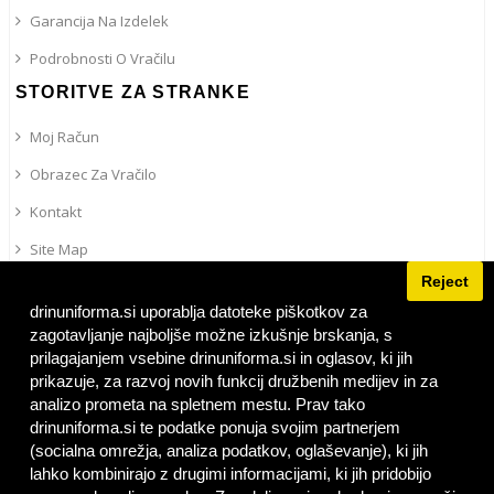
Garancija Na Izdelek
Podrobnosti O Vračilu
STORITVE ZA STRANKE
Moj Račun
Obrazec Za Vračilo
Kontakt
Site Map
Reject
IRPS
drinuniforma.si uporablja datoteke piškotkov za
Personalizirano Vezenje
zagotavljanje najboljše možne izkušnje brskanja, s
UNIFORMA V EVROPI
prilagajanjem vsebine drinuniforma.si in oglasov, ki jih
prikazuje, za razvoj novih funkcij družbenih medijev in za
analizo prometa na spletnem mestu. Prav tako
Slovenia | SI (Slovenian)
drinuniforma.si te podatke ponuja svojim partnerjem
(socialna omrežja, analiza podatkov, oglaševanje), ki jih
lahko kombinirajo z drugimi informacijami, ki jih pridobijo
FACEBOOK