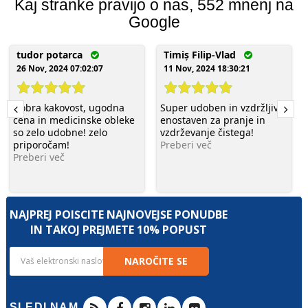
Kaj stranke pravijo o nas, 552 mnenj na
Google
tudor potarca
Timiș Filip-Vlad
26 Nov, 2024 07:02:07
11 Nov, 2024 18:30:21
Dobra kakovost, ugodna
Super udoben in vzdržljiv,
cena in medicinske obleke
enostaven za pranje in
so zelo udobne! zelo
vzdrževanje čistega!
priporočam!
Preberi več
Preberi več
NAJPREJ POIŠČITE NAJNOVEJŠE PONUDBE
IN TAKOJ PREJMETE 10% POPUST
NAROČITE SE
SLEDI NAM