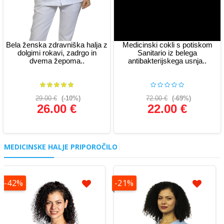
Bela ženska zdravniška halja z
Medicinski cokli s potiskom
dolgimi rokavi, zadrgo in
Sanitario iz belega
dvema žepoma..
antibakterijskega usnja..
29.00 €
(-10%)
72.00 €
(-69%)
26.00 €
22.00 €
Glej podrobnosti
Glej podrobnosti
MEDICINSKE HALJE PRIPOROČILO
-42%
-21%