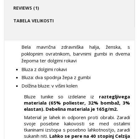
REVIEWS (1)
TABELA VELIKOSTI
Bela mavrična zdravniška halja, ženska, s
poklopnim ovratnikom, barvnimi gumbi in dvema
žepoma ter dolgimi rokavi
Bluza z dolgimi rokavi
Bluza: dva spodnja žepa z gumbi
Dolžina bluze: v višini kolen
Bluze tunike so izdelane iz
raztegljivega
materiala (65% poliester, 32% bombaž, 3%
elastan). Debelina materiala je 165g/m2.
Material je lahek in odporen proti obrabi. Zaradi
svoje posebne kakovosti se med ostalimi
tkaninami izstopa s posebno lahkotnostjo, zaradi
sukanih niti.
Lahko se pere na 40 stopinj Celzija