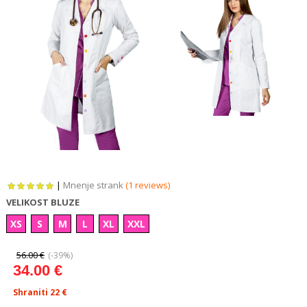
|
Mnenje strank
(1 reviews)
VELIKOST BLUZE
XS
S
M
L
XL
XXL
56.00 €
(-39%)
34.00 €
Shraniti 22
€