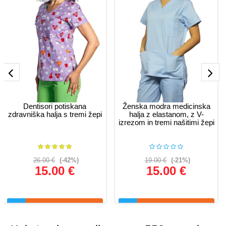
Dentisori potiskana
Ženska modra medicinska
zdravniška halja s tremi žepi
halja z elastanom, z V-
izrezom in tremi našitimi žepi
26.00 €
(-42%)
19.00 €
(-21%)
15.00 €
15.00 €
Glej podrobnosti
Glej podrobnosti