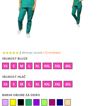
|
Mnenje strank
(10 reviews)
VELIKOST BLUZE
XS
S
M
L
XL
XXL
3XL
4XL
VELIKOST HLAČ
XS
S
M
L
XL
XXL
3XL
4XL
BARVA OBLEKE ZA SIDRO