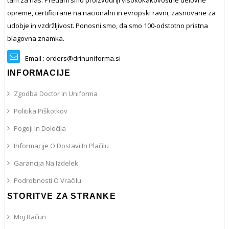
tam za nas. Predani smo proizvodnji visokokakovostne delovne
opreme, certificirane na nacionalni in evropski ravni, zasnovane za
udobje in vzdržljivost. Ponosni smo, da smo 100-odstotno pristna
blagovna znamka.
Email : orders@drinuniforma.si
INFORMACIJE
Zgodba Doctor In Uniforma
Politika Piškotkov
Pogoji In Določila
Informacije O Dostavi In ​​plačilu
Garancija Na Izdelek
Podrobnosti O Vračilu
STORITVE ZA STRANKE
Moj Račun