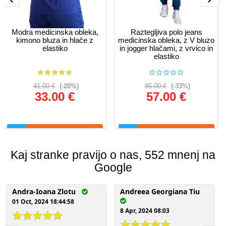
Modra medicinska obleka,
Raztegljiva polo jeans
kimono bluza in hlače z
medicinska obleka, z V bluzo
elastiko
in jogger hlačami, z vrvico in
elastiko
41.00 €
(-20%)
85.00 €
(-33%)
33.00 €
57.00 €
Glej podrobnosti
Glej podrobnosti
Kaj stranke pravijo o nas, 552 mnenj na
Google
Andra-Ioana Zlotu
Andreea Georgiana Tiu
01 Oct, 2024 18:44:58
8 Apr, 2024 08:03