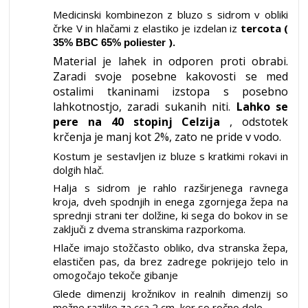
Medicinski kombinezon z bluzo s sidrom v obliki
črke V in hlačami z elastiko je izdelan iz
tercota (
).
35% BBC 65% poliester
Material je lahek in odporen proti obrabi.
Zaradi svoje posebne kakovosti se med
ostalimi tkaninami izstopa s posebno
lahkotnostjo, zaradi sukanih niti.
Lahko se
pere na 40 stopinj Celzija
, odstotek
krčenja je manj kot 2%, zato ne pride v vodo.
Kostum je sestavljen iz bluze s kratkimi rokavi in
dolgih hlač.
Halja s sidrom je rahlo razširjenega ravnega
kroja, dveh spodnjih in enega zgornjega žepa na
sprednji strani ter dolžine, ki sega do bokov in se
zaključi z dvema stranskima razporkoma.
Hlače imajo stožčasto obliko, dva stranska žepa,
elastičen pas, da brez zadrege pokrijejo telo in
omogočajo tekoče gibanje
Glede dimenzij krožnikov in realnih dimenzij so
možne razlike za cca 2 cm, ker so ročno delo.