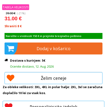
TABELA VELIKOSTI
39.00 €
(-21%)
31.00 €
Shraniti 8
€
Naročite v vrednosti 150 € in prejmite brezplačno poštnino
Dodaj v košarico
Dostava s kurirjem: 5€
Ocenite dostavo, 12. Aug. 2026
Želim ceneje
Za obleke velikosti: 3XL, 4XL in polar halje: 2XL, 3xl se zaračuna
doplačilo 10 lei za vsak kos.
Personalizirajte izdelek