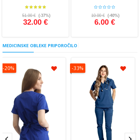
51.00 €
(-37%)
10.00 €
(-40%)
32.00 €
6.00 €
Glej podrobnosti
Glej podrobnosti
MEDICINSKE OBLEKE PRIPOROČILO
-20%
-33%