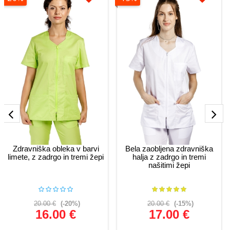
Zdravniška obleka v barvi
Bela zaobljena zdravniška
limete, z zadrgo in tremi žepi
halja z zadrgo in tremi
našitimi žepi
20.00 €
(-20%)
20.00 €
(-15%)
16.00 €
17.00 €