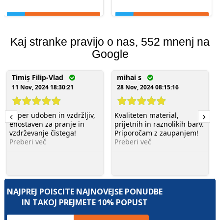
Glej podrobnosti
Glej podrobnosti
Kaj stranke pravijo o nas, 552 mnenj na
Google
Timiș Filip-Vlad
mihai s
11 Nov, 2024 18:30:21
28 Nov, 2024 08:15:16
Super udoben in vzdržljiv,
Kvaliteten material,
enostaven za pranje in
prijetnih in raznolikih barv.
vzdrževanje čistega!
Priporočam z zaupanjem!
Preberi več
Preberi več
NAJPREJ POIŠČITE NAJNOVEJŠE PONUDBE
IN TAKOJ PREJMETE 10% POPUST