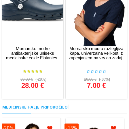
Mornarsko modre
Mornarsko modra raztegljiva
antibakterijske uniseks
kapa, univerzalna velikost, z
medicinske cokle Flotantes..
zapenjanjem na vrvico zadaj..
39.00 €
(-28%)
10.00 €
(-30%)
28.00 €
7.00 €
Glej podrobnosti
Glej podrobnosti
MEDICINSKE HALJE PRIPOROČILO
-20%
-15%