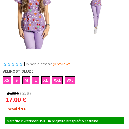
|
Mnenje strank
(0 reviews)
VELIKOST BLUZE
XS
S
M
L
XL
XXL
3XL
26.00 €
(-35%)
17.00 €
Shraniti 9
€
Naročite v vrednosti 150 € in prejmite brezplačno poštnino