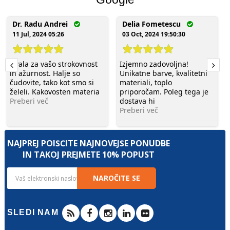
Dr. Radu Andrei
Delia Fometescu
11 Jul, 2024 05:26
03 Oct, 2024 19:50:30
Hvala za vašo strokovnost
Izjemno zadovoljna!
in ažurnost. Halje so
Unikatne barve, kvalitetni
čudovite, tako kot smo si
materiali, toplo
želeli. Kakovosten materia
priporočam. Poleg tega je
Preberi več
dostava hi
Preberi več
NAJPREJ POIŠČITE NAJNOVEJŠE PONUDBE
IN TAKOJ PREJMETE 10% POPUST
NAROČITE SE
SLEDI NAM