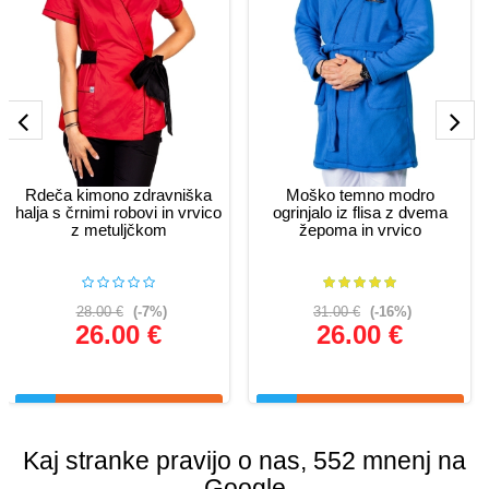
Rdeča kimono zdravniška
Moško temno modro
halja s črnimi robovi in vrvico
ogrinjalo iz flisa z dvema
z metuljčkom
žepoma in vrvico
28.00 €
(-7%)
31.00 €
(-16%)
26.00 €
26.00 €
Glej podrobnosti
Glej podrobnosti
Kaj stranke pravijo o nas, 552 mnenj na
Google