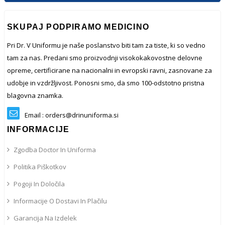
SKUPAJ PODPIRAMO MEDICINO
Pri Dr. V Uniformu je naše poslanstvo biti tam za tiste, ki so vedno
tam za nas. Predani smo proizvodnji visokokakovostne delovne
opreme, certificirane na nacionalni in evropski ravni, zasnovane za
udobje in vzdržljivost. Ponosni smo, da smo 100-odstotno pristna
blagovna znamka.
Email : orders@drinuniforma.si
INFORMACIJE
Zgodba Doctor In Uniforma
Politika Piškotkov
Pogoji In Določila
Informacije O Dostavi In ​​plačilu
Garancija Na Izdelek