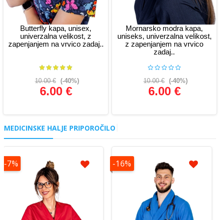
Butterfly kapa, unisex,
Mornarsko modra kapa,
univerzalna velikost, z
uniseks, univerzalna velikost,
zapenjanjem na vrvico zadaj..
z zapenjanjem na vrvico
zadaj..
10.00 €
(-40%)
10.00 €
(-40%)
6.00 €
6.00 €
Glej podrobnosti
Glej podrobnosti
MEDICINSKE HALJE PRIPOROČILO
-7%
-16%