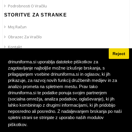
Podrobnosti O Vračilu
STORITVE ZA STRANKE
Moj Račun
Obrazec Za Vračilo
Kontakt
Reject
Site Map
drinuniforma.si uporablja datoteke piškotkov za
IRPS
zagotavljanje najboljše možne izkušnje brskanja, s
prilagajanjem vsebine drinuniforma.si in oglasov, ki jih
Personalizirano Vezenje
prikazuje, za razvoj novih funkcij družbenih medijev in za
UNIFORMA V EVROPI
analizo prometa na spletnem mestu. Prav tako
drinuniforma.si te podatke ponuja svojim partnerjem
(socialna omrežja, analiza podatkov, oglaševanje), ki jih
Slovenia | SI (Slovenian)
lahko kombinirajo z drugimi informacijami, ki jih pridobijo
neposredno ali posredno. Z nadaljevanjem brskanja po naši
spletni strani se strinjate z uporabo naših modulov
FACEBOOK
piškotkov.
Privacy Policy