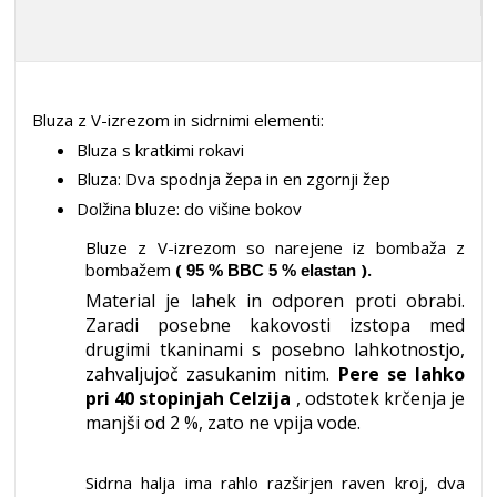
Bluza z V-izrezom in sidrnimi
elementi:
Bluza s kratkimi rokavi
Bluza: Dva spodnja žepa in en zgornji žep
Dolžina bluze: do višine bokov
Bluze z V-izrezom so narejene iz bombaža z
bombažem
(
).
95 % BBC 5 % elastan
Material je lahek in odporen proti obrabi.
Zaradi posebne kakovosti izstopa med
drugimi tkaninami s posebno lahkotnostjo,
zahvaljujoč zasukanim nitim.
Pere se lahko
pri 40 stopinjah Celzija
, odstotek krčenja je
manjši od 2 %, zato ne vpija vode.
Sidrna halja ima rahlo razširjen raven kroj, dva