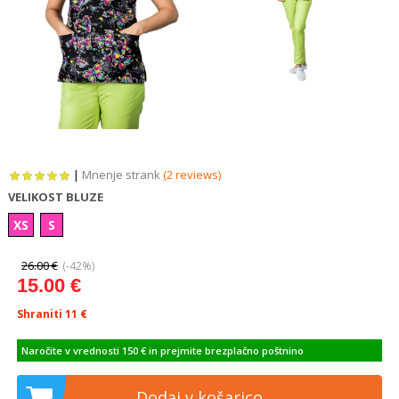
|
Mnenje strank
(2 reviews)
VELIKOST BLUZE
XS
S
26.00 €
(-42%)
15.00 €
Shraniti 11
€
Naročite v vrednosti 150 € in prejmite brezplačno poštnino
Dodaj v košarico