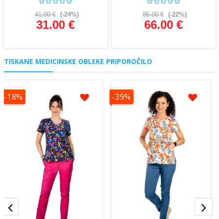
41.00 €
(-24%)
85.00 €
(-22%)
31.00 €
66.00 €
Glej podrobnosti
Glej podrobnosti
TISKANE MEDICINSKE OBLEKE PRIPOROČILO
-18%
-39%