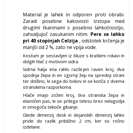
Material je lahek in odporen proti obrabi.
Zaradi posebne kakovosti izstopa med
drugimi tkaninami s posebno lahkotnostjo,
zahvaljujoč zasukanim nitim.
Pere se lahko
pri 40 stopinjah Celzija
, odstotek krčenja je
manjši od 2 %, zato ne vpija vode.
Kostum je sestavljen iz bluze s kratkimi rokavi in
dolgih hlač z motivom sidra.
Sidrna halja ima rahlo razširjen raven kroj, dva
spodnja žepa in en zgornji žep na sprednji strani
ter dolžino, ki sega do bokov in se konča z dvema
stranskima razporkoma.
Hlače imajo zožen kroj, dva stranska žepa in
elastičen pas, ki se prilega telesu brez nelagodja
in omogoča tekoče gibanje.
Glede dimenzij desk in dejanskih dimenzij lahko
pride do razlik približno 2 cm, ker so ročno
izdelane.