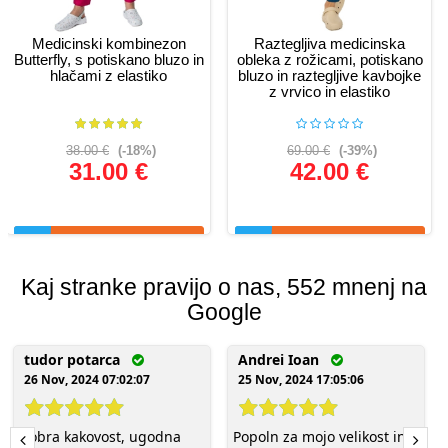
Medicinski kombinezon
Raztegljiva medicinska
Butterfly, s potiskano bluzo in
obleka z rožicami, potiskano
hlačami z elastiko
bluzo in raztegljive kavbojke
z vrvico in elastiko
38.00 €
(-18%)
69.00 €
(-39%)
31.00 €
42.00 €
Glej podrobnosti
Glej podrobnosti
Kaj stranke pravijo o nas, 552 mnenj na
Google
tudor potarca
Andrei Ioan
26 Nov, 2024 07:02:07
25 Nov, 2024 17:05:06
Dobra kakovost, ugodna
Popoln za mojo velikost in