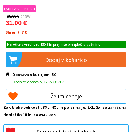
TABELA VELIKOSTI
38.00 €
(-18%)
31.00 €
Shraniti 7
€
Naročite v vrednosti 150 € in prejmite brezplačno poštnino
Dodaj v košarico
Dostava s kurirjem: 5€
Ocenite dostavo, 12. Aug. 2026
Želim ceneje
Za obleke velikosti: 3XL, 4XL in polar halje: 2XL, 3xl se zaračuna
doplačilo 10 lei za vsak kos.
Personalizirajte izdelek