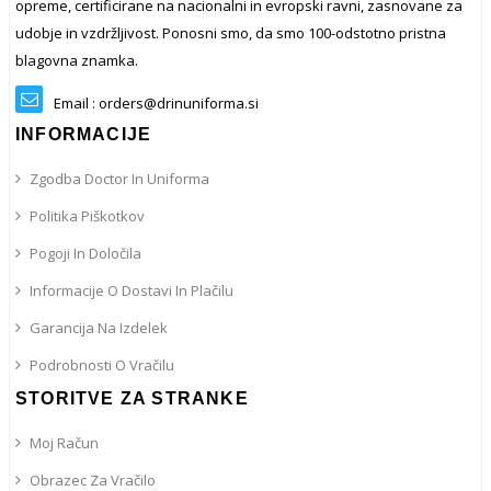
opreme, certificirane na nacionalni in evropski ravni, zasnovane za
udobje in vzdržljivost. Ponosni smo, da smo 100-odstotno pristna
blagovna znamka.
Email : orders@drinuniforma.si
INFORMACIJE
Zgodba Doctor In Uniforma
Politika Piškotkov
Pogoji In Določila
Informacije O Dostavi In ​​plačilu
Garancija Na Izdelek
Podrobnosti O Vračilu
STORITVE ZA STRANKE
Moj Račun
Obrazec Za Vračilo