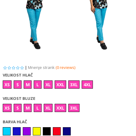
|
Mnenje strank
(0 reviews)
VELIKOST HLAČ
XS
S
M
L
XL
XXL
3XL
4XL
VELIKOST BLUZE
XS
S
M
L
XL
XXL
3XL
BARVA HLAČ