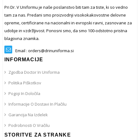
Pri Dr. V Uniformu je naše poslanstvo biti tam za tiste, ki so vedno
tam za nas. Predani smo proizvodnji visokokakovostne delovne
opreme, certificirane na nacionalni in evropski ravni, zasnovane za
udobje in vzdržljivost. Ponosni smo, da smo 100-odstotno pristna
blagovna znamka.
Email : orders@drinuniforma.si
INFORMACIJE
Zgodba Doctor In Uniforma
Politika Piškotkov
Pogoji In Določila
Informacije O Dostavi In ​​plačilu
Garancija Na Izdelek
Podrobnosti O Vračilu
STORITVE ZA STRANKE