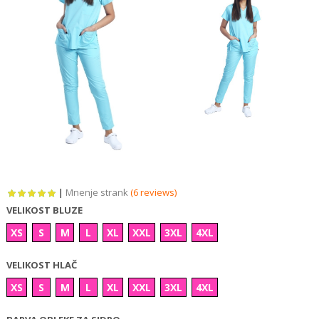
|
Mnenje strank
(6 reviews)
VELIKOST BLUZE
XS
S
M
L
XL
XXL
3XL
4XL
VELIKOST HLAČ
XS
S
M
L
XL
XXL
3XL
4XL