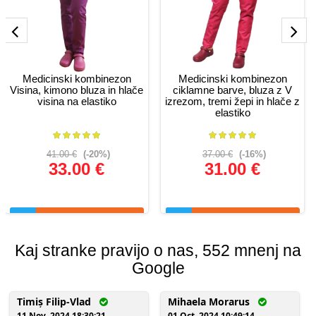
Medicinski kombinezon
Medicinski kombinezon
Visina, kimono bluza in hlače
ciklamne barve, bluza z V
visina na elastiko
izrezom, tremi žepi in hlače z
elastiko
41.00 €
(-20%)
37.00 €
(-16%)
33.00 €
31.00 €
Glej podrobnosti
Glej podrobnosti
Kaj stranke pravijo o nas, 552 mnenj na
Google
Timiș Filip-Vlad
Mihaela Morarus
11 Nov, 2024 18:30:21
01 Oct, 2024 10:49:14