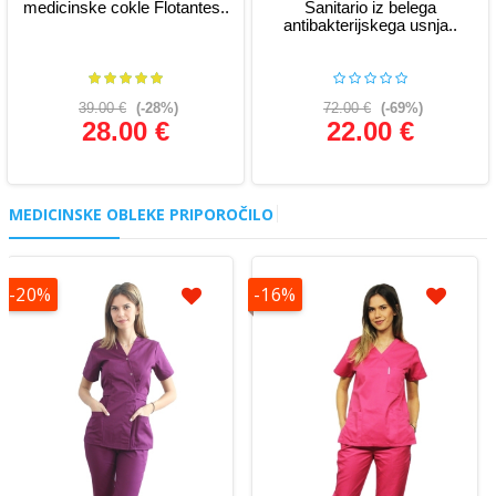
medicinske cokle Flotantes..
Sanitario iz belega
antibakterijskega usnja..
39.00 €
(-28%)
72.00 €
(-69%)
28.00 €
22.00 €
Glej podrobnosti
Glej podrobnosti
MEDICINSKE OBLEKE PRIPOROČILO
-20%
-16%