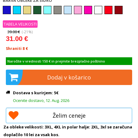
BARVA OBLEKE ZA SIDRO
TABELA VELIKOSTI
39.00 €
(-21%)
31.00 €
Shraniti 8
€
Naročite v vrednosti 150 € in prejmite brezplačno poštnino
Dodaj v košarico
Dostava s kurirjem: 5€
Ocenite dostavo, 12. Aug. 2026
Želim ceneje
Za obleke velikosti: 3XL, 4XL in polar halje: 2XL, 3xl se zaračuna
doplačilo 10 lei za vsak kos.