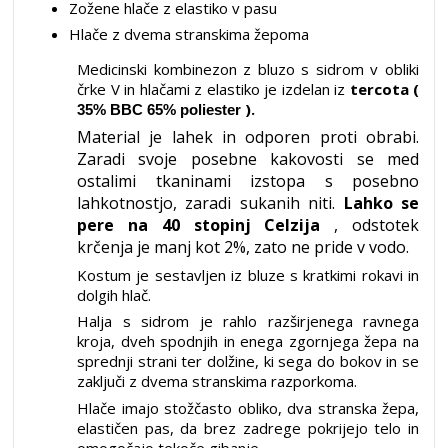
Zožene hlače z elastiko v pasu
Hlače z dvema stranskima žepoma
Medicinski kombinezon z bluzo s sidrom v obliki
črke V in hlačami z elastiko je izdelan iz
tercota (
).
35% BBC 65% poliester
Material je lahek in odporen proti obrabi.
Zaradi svoje posebne kakovosti se med
ostalimi tkaninami izstopa s posebno
lahkotnostjo, zaradi sukanih niti.
Lahko se
pere na 40 stopinj Celzija
, odstotek
krčenja je manj kot 2%, zato ne pride v vodo.
Kostum je sestavljen iz bluze s kratkimi rokavi in
dolgih hlač.
Halja s sidrom je rahlo razširjenega ravnega
kroja, dveh spodnjih in enega zgornjega žepa na
sprednji strani ter dolžine, ki sega do bokov in se
zaključi z dvema stranskima razporkoma.
Hlače imajo stožčasto obliko, dva stranska žepa,
elastičen pas, da brez zadrege pokrijejo telo in
omogočajo tekoče gibanje.