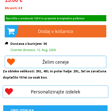
15.00 €
Shraniti 4
€
Naročite v vrednosti 150 € in prejmite brezplačno poštnino
Dodaj v košarico
Dostava s kurirjem: 5€
Ocenite dostavo, 12. Aug. 2026
Želim ceneje
Za obleke velikosti: 3XL, 4XL in polar halje: 2XL, 3xl se zaračuna
doplačilo 10 lei za vsak kos.
Personalizirajte izdelek
OPIS IZDELKA