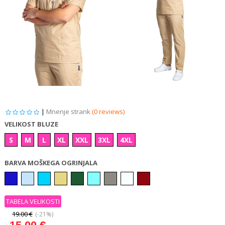
|
Mnenje strank
(0 reviews)
VELIKOST BLUZE
S
M
L
XL
XXL
3XL
4XL
BARVA MOŠKEGA OGRINJALA
TABELA VELIKOSTI
19.00 €
(-21%)