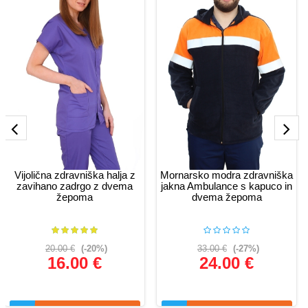
Vijolična zdravniška halja z
Mornarsko modra zdravniška
zavihano zadrgo z dvema
jakna Ambulance s kapuco in
žepoma
dvema žepoma
20.00 €
(-20%)
33.00 €
(-27%)
16.00 €
24.00 €