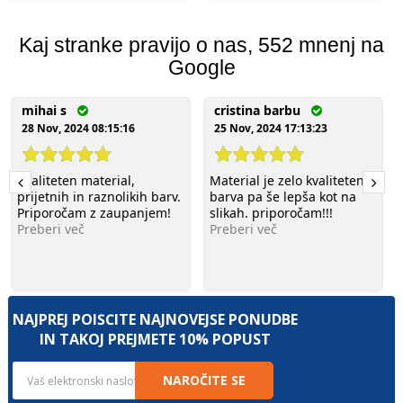
Glej podrobnosti
Glej podrobnosti
Kaj stranke pravijo o nas, 552 mnenj na
Google
mihai s
cristina barbu
28 Nov, 2024 08:15:16
25 Nov, 2024 17:13:23
Kvaliteten material,
Material je zelo kvaliteten,
prijetnih in raznolikih barv.
barva pa še lepša kot na
Priporočam z zaupanjem!
slikah. priporočam!!!
Preberi več
Preberi več
NAJPREJ POIŠČITE NAJNOVEJŠE PONUDBE
IN TAKOJ PREJMETE 10% POPUST
NAROČITE SE