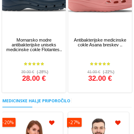
Mornarsko modre
Antibakterijske medicinske
antibakterijske uniseks
cokle Asana breskev ..
medicinske cokle Flotantes..
39.00 €
(-28%)
41.00 €
(-22%)
28.00 €
32.00 €
Glej podrobnosti
Glej podrobnosti
MEDICINSKE HALJE PRIPOROČILO
-20%
-27%