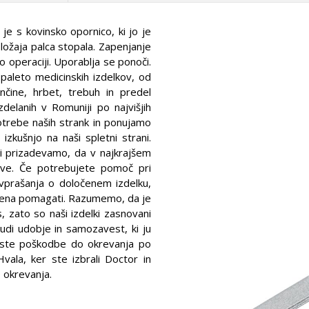
je s kovinsko opornico, ki jo je
ložaja palca stopala. Zapenjanje
o operaciji. Uporablja se ponoči.
paleto medicinskih izdelkov, od
čine, hrbet, trebuh in predel
zdelanih v Romuniji po najvišjih
otrebe naših strank in ponujamo
 izkušnjo na naši spletni strani.
i prizadevamo, da v najkrajšem
ve. Če potrebujete pomoč pri
a vprašanja o določenem izdelku,
ljena pomagati. Razumemo, da je
 zato so naši izdelki zasnovani
udi udobje in samozavest, ki ju
roste poškodbe do okrevanja po
Hvala, ker ste izbrali Doctor in
 okrevanja.