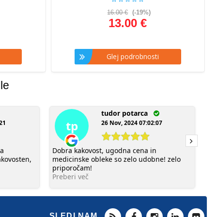
16.00 €
(-19%)
13.00 €
Glej podrobnosti
le
tudor potarca
tp
:21
26 Nov, 2024 07:02:07
sa
Dobra kakovost, ugodna cena in
Ze
akovosten,
medicinske obleke so zelo udobne! zelo
in
priporočam!
Pr
Preberi več
SLEDI NAM