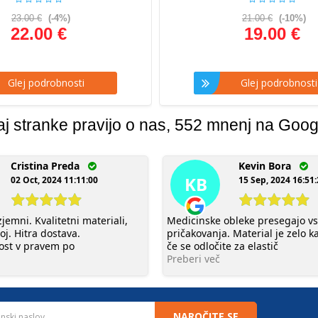
23.00 €
(-4%)
21.00 €
(-10%)
22.00 €
19.00 €
lej podrobnosti
Glej podrobnosti
aj stranke pravijo o nas, 552 mnenj na Goog
Cristina Preda
Kevin Bora
KB
02 Oct, 2024 11:11:00
15 Sep, 2024 16:51
jemni. Kvalitetni materiali,
Medicinske obleke presegajo v
oj. Hitra dostava.
pričakovanja. Material je zelo k
ost v pravem po
če se odločite za elastič
Preberi več
NAROČITE SE