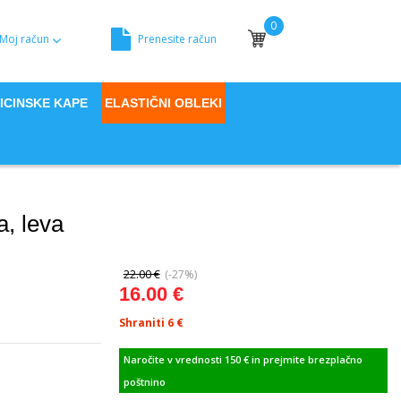
0
Moj račun
Prenesite račun
Moja košara
ICINSKE KAPE
ELASTIČNI OBLEKI
a, leva
22.00 €
(-27%)
16.00 €
Shraniti 6
€
Naročite v vrednosti 150 € in prejmite brezplačno
poštnino