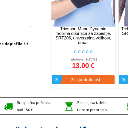
Triasport Manu Dynamic
Tre
mobilna opornica za zapestje,
SRT
SRT206, univerzalna velikost,
črna..
na doplačilo 5 €
16.00 €
(-19%)
13.00 €
Glej podrobnosti
Brezplačna poštnina
Zamenjava izdelka
nad 150 €
Hitro in preprosto