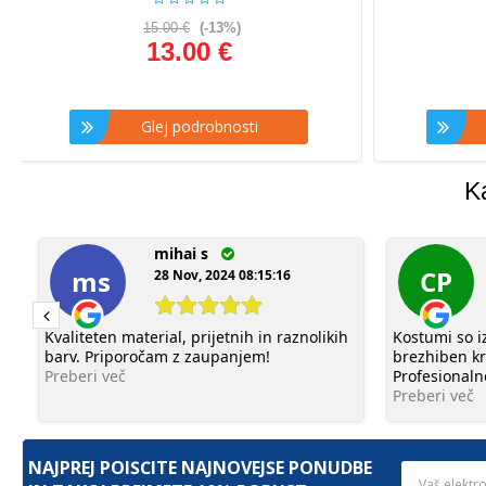
15.00 €
(-13%)
13.00 €
Glej podrobnosti
G
K
mihai s
ms
CP
28 Nov, 2024 08:15:16
Kvaliteten material, prijetnih in raznolikih
Kostumi so iz
barv. Priporočam z zaupanjem!
brezhiben kr
Preberi več
Profesionaln
Preberi več
NAJPREJ POIŠČITE NAJNOVEJŠE PONUDBE