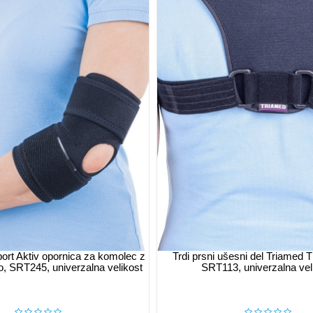
port Aktiv opornica za komolec z
Trdi prsni ušesni del Triamed 
o, SRT245, univerzalna velikost
SRT113, univerzalna vel