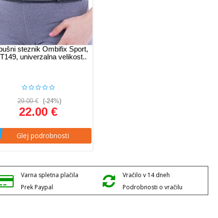
bušni steznik Ombifix Sport,
149, univerzalna velikost..
29.00 €
(-24%)
22.00 €
Glej podrobnosti
Varna spletna plačila
Vračilo v 14 dneh
Prek Paypal
Podrobnosti o vračilu