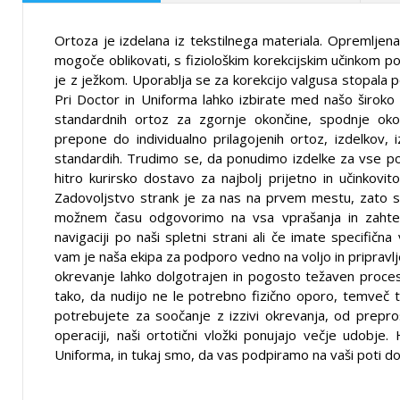
Ortoza je izdelana iz tekstilnega materiala. Opremljena 
mogoče oblikovati, s fiziološkim korekcijskim učinkom po
je z ježkom. Uporablja se za korekcijo valgusa stopala p
Pri Doctor in Uniforma lahko izbirate med našo široko 
standardnih ortoz za zgornje okončine, spodnje okon
prepone do individualno prilagojenih ortoz, izdelkov, i
standardih. Trudimo se, da ponudimo izdelke za vse p
hitro kurirsko dostavo za najbolj prijetno in učinkovito
Zadovoljstvo strank je za nas na prvem mestu, zato s
možnem času odgovorimo na vsa vprašanja in zahte
navigaciji po naši spletni strani ali če imate specifičn
vam je naša ekipa za podporo vedno na voljo in priprav
okrevanje lahko dolgotrajen in pogosto težaven proces,
tako, da nudijo ne le potrebno fizično oporo, temveč t
potrebujete za soočanje z izzivi okrevanja, od prep
operaciji, naši ortotični vložki ponujajo večje udobje. 
Uniforma, in tukaj smo, da vas podpiramo na vaši poti do