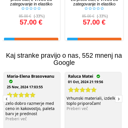
zategovanje in elastiko
zategovanje in elastiko
85.00 €
(-33%)
85.00 €
(-33%)
57.00 €
57.00 €
Glej podrobnosti
Glej podrobnosti
Kaj stranke pravijo o nas, 552 mnenj na
Google
Maria-Elena Brasoveanu
Raluca Matei
01 Oct, 2024 21:19:56
25 Nov, 2024 17:03:55
Vrhunski materiali, izdelke
Zelo dobro razmerje med
toplo priporočam!
ceno in kakovostjo, paleta
Preberi več
barv je prednost
Preberi več