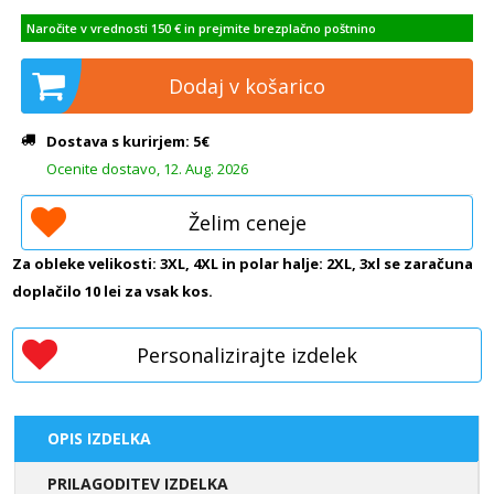
Naročite v vrednosti 150 € in prejmite brezplačno poštnino
Dodaj v košarico
Dostava s kurirjem: 5€
Ocenite dostavo, 12. Aug. 2026
Želim ceneje
Za obleke velikosti: 3XL, 4XL in polar halje: 2XL, 3xl se zaračuna
doplačilo 10 lei za vsak kos.
Personalizirajte izdelek
OPIS IZDELKA
PRILAGODITEV IZDELKA