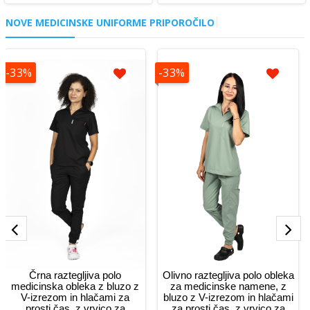
Glej podrobnosti
Glej podrobnosti
NOVE MEDICINSKE UNIFORME PRIPOROČILO
-33%
-33%
Črna raztegljiva polo
Olivno raztegljiva polo obleka
medicinska obleka z bluzo z
za medicinske namene, z
V-izrezom in hlačami za
bluzo z V-izrezom in hlačami
prosti čas, z vrvico za
za prosti čas, z vrvico za