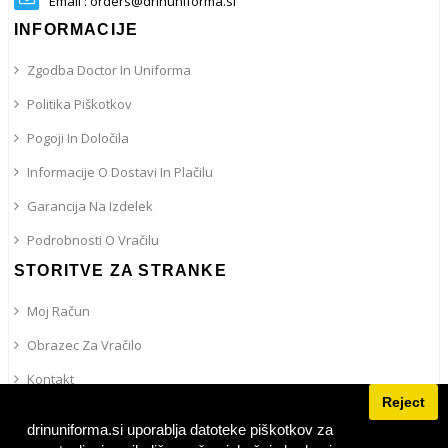
Email : orders@drinuniforma.si
INFORMACIJE
Zgodba Doctor In Uniforma
Politika Piškotkov
Pogoji In Določila
Informacije O Dostavi In ​​plačilu
Garancija Na Izdelek
Podrobnosti O Vračilu
STORITVE ZA STRANKE
Moj Račun
Obrazec Za Vračilo
Kontakt
Reject
Site Map
drinuniforma.si uporablja datoteke piškotkov za
IRPS