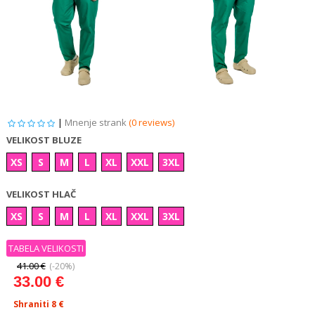
|
Mnenje strank
(0 reviews)
VELIKOST BLUZE
XS
S
M
L
XL
XXL
3XL
VELIKOST HLAČ
XS
S
M
L
XL
XXL
3XL
TABELA VELIKOSTI
41.00 €
(-20%)
33.00 €
Shraniti 8
€