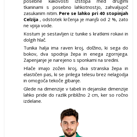
posebne kakovosti izstopa med drugimi
tkaninami s posebno lahkotnostjo, zahvaljujoč
zasukanim nitim.
Pere se lahko pri 40 stopinjah
Celzija
, odstotek krčenja je manjši od 2 %, zato
ne vpija vode.
Kostum je sestavljen iz tunike s kratkimi rokavi in
dolgih hlač.
Tunika halja ima raven kroj, dolžino, ki sega do
bokov, dva spodnja žepa in enega zgornjega.
Zapenjanje je narejeno s sponkami na sredini.
Hlače imajo zožen kroj, dva stranska žepa in
elastičen pas, ki se prilega telesu brez nelagodja
in omogoča tekoče gibanje.
Glede na dimenzije v tabeli in dejanske dimenzije
lahko pride do razlik približno 2 cm, ker so ročno
izdelane.