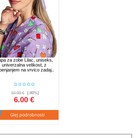
pa za zobe Lilac, uniseks,
univerzalna velikost, z
penjanjem na vrvico zadaj..
10.00 €
(-40%)
6.00 €
Glej podrobnosti