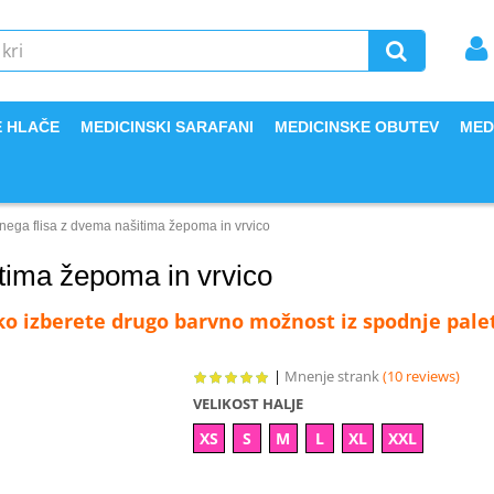
E HLAČE
MEDICINSKI SARAFANI
MEDICINSKE OBUTEV
MED
ranega flisa z dvema našitima žepoma in vrvico
itima žepoma in vrvico
hko izberete drugo barvno možnost iz spodnje pale
|
Mnenje strank
(10 reviews)
VELIKOST HALJE
XS
S
M
L
XL
XXL