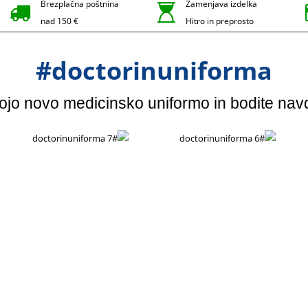
Brezplačna poštnina
Zamenjava izdelka
nad 150 €
Hitro in preprosto
#doctorinuniforma
vojo novo medicinsko uniformo in bodite nav