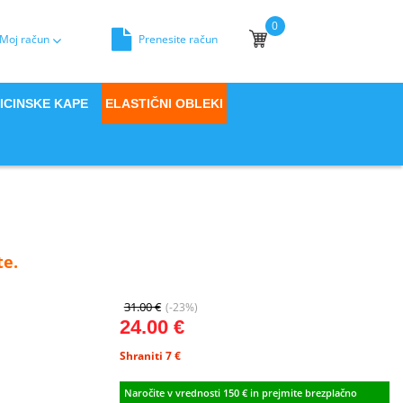
0
Moj račun
Prenesite račun
Moja košara
ICINSKE KAPE
ELASTIČNI OBLEKI
te.
31.00 €
(-23%)
24.00 €
Shraniti 7
€
Naročite v vrednosti 150 € in prejmite brezplačno