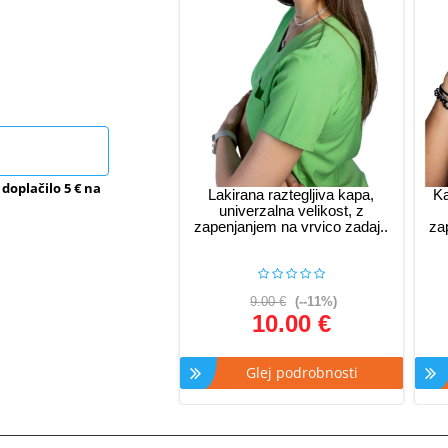
 doplačilo 5 € na
Lakirana raztegljiva kapa,
Ka
univerzalna velikost, z
zapenjanjem na vrvico zadaj..
za
9.00 €
(--11%)
10.00 €
Glej podrobnosti