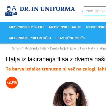
MEDICINSKE OBLEKE
MEDICINSKE HALJE
MEDICINSK
MEDICINSKI PRIPOMOČKI
ELASTIČNI JOPIČI
Domov
Medicinske halje
Ženske halje in jope iz flisa
Halja iz laki
Halja iz lakiranega flisa z dvema naš
Ta barva izdelka trenutno ni več na zalogi, la
-23%