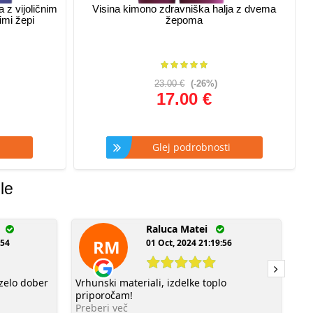
 z vijoličnim
Visina kimono zdravniška halja z dvema
imi žepi
žepoma
23.00 €
(-26%)
17.00 €
i
Glej podrobnosti
le
lă
Raluca Matei
RM
:54
01 Oct, 2024 21:19:56
 zelo dober
Vrhunski materiali, izdelke toplo
Ma
priporočam!
le
Preberi več
Pr