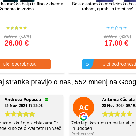
a moška halja iz flisa z dvema
Bela elastanska medicinska halja
žepoma in vrvico
robom, gumbi in tremi našit
31.00 €
(-16%)
23.00 €
(-26%)
26.00 €
17.00 €
lej podrobnosti
Glej podrobnost
aj stranke pravijo o nas, 552 mnenj na Goog
Andreea Popescu
Antonia Căciu
AC
25 Nov, 2024 17:26:08
28 Nov, 2024 09:19
lične izkušnje z oblekami Dr.
Zelo lepi kostumi in material je
zdelki so zelo kvalitetni in všeč
in udoben
Preberi več