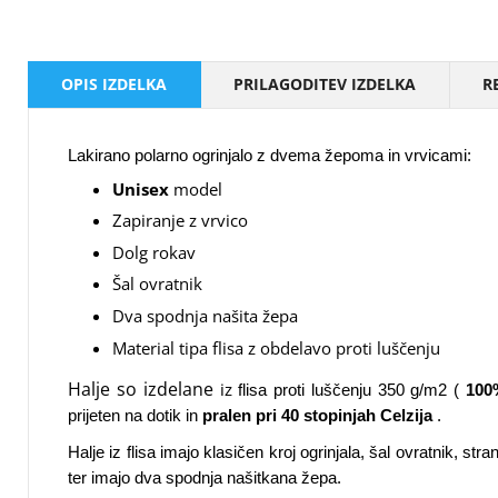
OPIS IZDELKA
PRILAGODITEV IZDELKA
R
Lakirano polarno ogrinjalo z dvema žepoma in vrvicami:
Unisex
model
Zapiranje z vrvico
Dolg rokav
Šal ovratnik
Dva spodnja našita žepa
Material tipa flisa z obdelavo proti luščenju
Halje so izdelane
iz
flisa proti luščenju 350 g/m2 (
100
prijeten na dotik in
pralen pri 40 stopinjah Celzija
.
Halje iz flisa imajo klasičen kroj ogrinjala, šal ovratnik, str
ter imajo dva spodnja našitkana žepa.