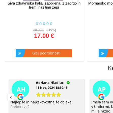
Siva zdravniška halja, zaobljena, z zadrgo in
Mornarsko modr
tremi našitimi žepi
20.00 €
(-15%)
17.00 €
Glej podrobnosti
G
K
Adriana Hladiuc
AH
AP
11 Nov, 2024 18:30:15
Najlepše in najkakovostnejše obleke.
Imela sem od
Preberi več
v Uniformi. I
mi je razno