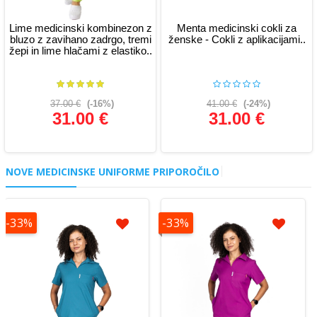
Lime medicinski kombinezon z
Menta medicinski cokli za
bluzo z zavihano zadrgo, tremi
ženske - Cokli z aplikacijami..
žepi in lime hlačami z elastiko..
37.00 €
(-16%)
41.00 €
(-24%)
31.00 €
31.00 €
Glej podrobnosti
Glej podrobnosti
NOVE MEDICINSKE UNIFORME PRIPOROČILO
-33%
-33%