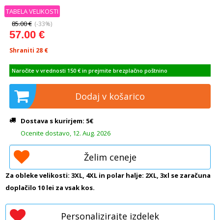
TABELA VELIKOSTI
85.00 €
(-33%)
57.00 €
Shraniti 28
€
Naročite v vrednosti 150 € in prejmite brezplačno poštnino
Dodaj v košarico
Dostava s kurirjem: 5€
Ocenite dostavo, 12. Aug. 2026
Želim ceneje
Za obleke velikosti: 3XL, 4XL in polar halje: 2XL, 3xl se zaračuna
doplačilo 10 lei za vsak kos.
Personalizirajte izdelek