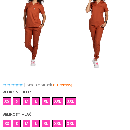
|
Mnenje strank
(0 reviews)
VELIKOST BLUZE
XS
S
M
L
XL
XXL
3XL
VELIKOST HLAČ
XS
S
M
L
XL
XXL
3XL