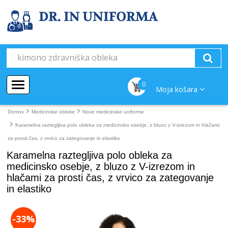
0
Moja košara
Domov
Medicinske obleke
Nove medicinske uniforme
Karamelna raztegljiva polo obleka za medicinsko osebje, z bluzo z V-izrezom in hlačami
za prosti čas, z vrvico za zategovanje in elastiko
Karamelna raztegljiva polo obleka za
medicinsko osebje, z bluzo z V-izrezom in
hlačami za prosti čas, z vrvico za zategovanje
in elastiko
-33%