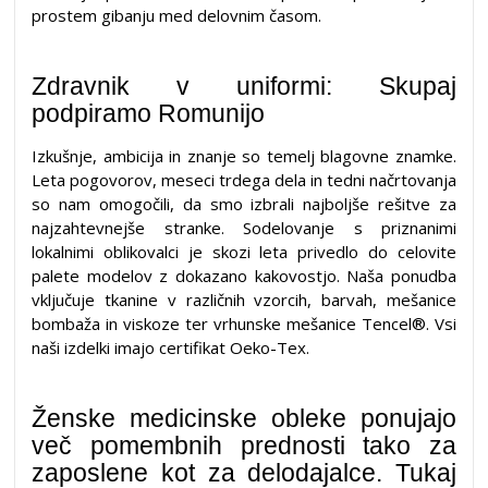
prostem gibanju med delovnim časom.
Zdravnik v uniformi: Skupaj
podpiramo Romunijo
Izkušnje, ambicija in znanje so temelj blagovne znamke.
Leta pogovorov, meseci trdega dela in tedni načrtovanja
so nam omogočili, da smo izbrali najboljše rešitve za
najzahtevnejše stranke. Sodelovanje s priznanimi
lokalnimi oblikovalci je skozi leta privedlo do celovite
palete modelov z dokazano kakovostjo. Naša ponudba
vključuje tkanine v različnih vzorcih, barvah, mešanice
bombaža in viskoze ter vrhunske mešanice Tencel®. Vsi
naši izdelki imajo certifikat Oeko-Tex.
Ženske medicinske obleke ponujajo
več pomembnih prednosti tako za
zaposlene kot za delodajalce. Tukaj