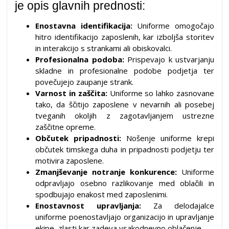
je opis glavnih prednosti:
Enostavna identifikacija:
Uniforme omogočajo
hitro identifikacijo zaposlenih, kar izboljša storitev
in interakcijo s strankami ali obiskovalci.
Profesionalna podoba:
Prispevajo k ustvarjanju
skladne in profesionalne podobe podjetja ter
povečujejo zaupanje strank.
Varnost in zaščita:
Uniforme so lahko zasnovane
tako, da ščitijo zaposlene v nevarnih ali posebej
tveganih okoljih z zagotavljanjem ustrezne
zaščitne opreme.
Občutek pripadnosti:
Nošenje uniforme krepi
občutek timskega duha in pripadnosti podjetju ter
motivira zaposlene.
Zmanjševanje notranje konkurence:
Uniforme
odpravljajo osebno razlikovanje med oblačili in
spodbujajo enakost med zaposlenimi.
Enostavnost upravljanja:
Za delodajalce
uniforme poenostavljajo organizacijo in upravljanje
ekipe, zlasti kar zadeva vsakodnevno oblačenje.