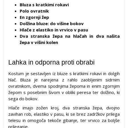
Bluza s kratkimi rokavi
Polo ovratnik
En zgornji žep
Dolžina bluze: do višine bokov
Hlače z elastiko in vrvico v pasu
Dva stranska žepa na hlačah in dva našita
žepa v višini kolen
Lahka in odporna proti obrabi
Kostum je sestavljen iz bluze s kratkimi rokavi in dolgih
hlač. Bluza je narejena z rahlo zaobljenim sidrnim
ovratnikom, dvema spodnjima žepoma in enim zgornjim
žepom s posebnim šivom v obliki peresa ter dolžino, ki
sega do bokov.
Hlače imajo zožen kroj, dva stranska žepa, dvojno
zavihan rob, elastiko v pasu, ki se brez zadržkov prilega
telesu in omogoča tekoče gibanje, ter vrvico za boljše
prileganje.