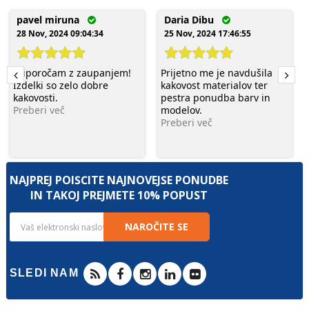
pavel miruna
Daria Dibu
28 Nov, 2024 09:04:34
25 Nov, 2024 17:46:55
Priporočam z zaupanjem!
Prijetno me je navdušila
Izdelki so zelo dobre
kakovost materialov ter
kakovosti.
pestra ponudba barv in
Preberi več
modelov.
Preberi več
NAJPREJ POIŠČITE NAJNOVEJŠE PONUDBE
IN TAKOJ PREJMETE 10% POPUST
NAROČITE SE
SLEDI NAM