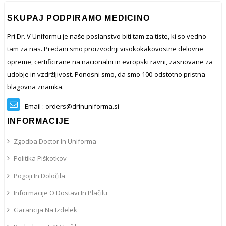
SKUPAJ PODPIRAMO MEDICINO
Pri Dr. V Uniformu je naše poslanstvo biti tam za tiste, ki so vedno
tam za nas. Predani smo proizvodnji visokokakovostne delovne
opreme, certificirane na nacionalni in evropski ravni, zasnovane za
udobje in vzdržljivost. Ponosni smo, da smo 100-odstotno pristna
blagovna znamka.
Email : orders@drinuniforma.si
INFORMACIJE
Zgodba Doctor In Uniforma
Politika Piškotkov
Pogoji In Določila
Informacije O Dostavi In ​​plačilu
Garancija Na Izdelek