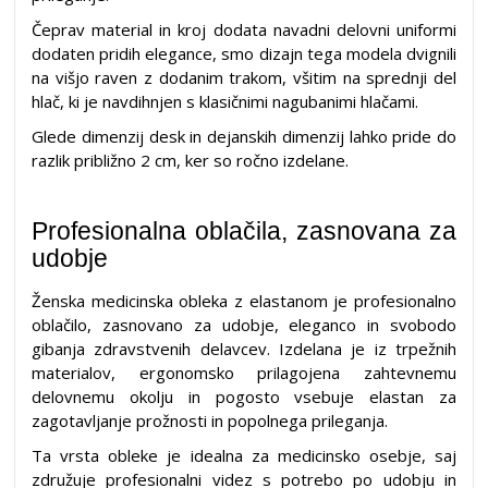
Čeprav material in kroj dodata navadni delovni uniformi
dodaten pridih elegance, smo dizajn tega modela dvignili
na višjo raven z dodanim trakom, všitim na sprednji del
hlač, ki je navdihnjen s klasičnimi nagubanimi hlačami.
Glede dimenzij desk in dejanskih dimenzij lahko pride do
razlik približno 2 cm, ker so ročno izdelane.
Profesionalna oblačila, zasnovana za
udobje
Ženska medicinska obleka z elastanom je profesionalno
oblačilo, zasnovano za udobje, eleganco in svobodo
gibanja zdravstvenih delavcev. Izdelana je iz trpežnih
materialov, ergonomsko prilagojena zahtevnemu
delovnemu okolju in pogosto vsebuje elastan za
zagotavljanje prožnosti in popolnega prileganja.
Ta vrsta obleke je idealna za medicinsko osebje, saj
združuje profesionalni videz s potrebo po udobju in