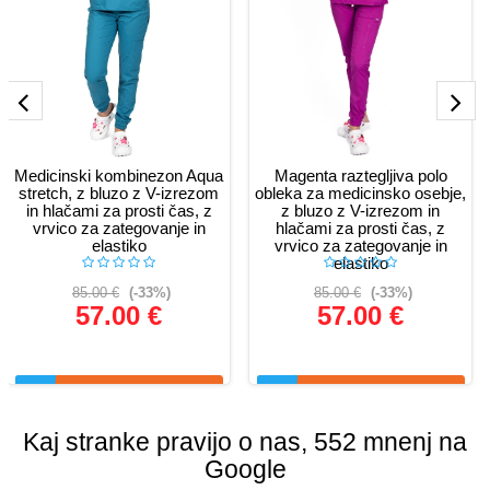
Medicinski kombinezon Aqua
Magenta raztegljiva polo
stretch, z bluzo z V-izrezom
obleka za medicinsko osebje,
in hlačami za prosti čas, z
z bluzo z V-izrezom in
vrvico za zategovanje in
hlačami za prosti čas, z
elastiko
vrvico za zategovanje in
elastiko
85.00 €
(-33%)
85.00 €
(-33%)
57.00 €
57.00 €
Glej podrobnosti
Glej podrobnosti
Kaj stranke pravijo o nas, 552 mnenj na
Google