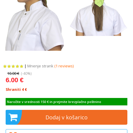
|
Mnenje strank
(1 reviews)
10.00 €
(-40%)
6.00 €
Shraniti 4
€
Naročite v vrednosti 150 € in prejmite brezplačno poštnino
Dodaj v košarico