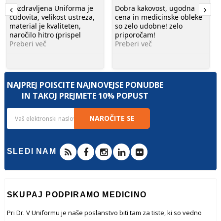
pozdravljena Uniforma je
Dobra kakovost, ugodna
čudovita, velikost ustreza,
cena in medicinske obleke
material je kvaliteten,
so zelo udobne! zelo
naročilo hitro (prispel
priporočam!
Preberi več
Preberi več
NAJPREJ POIŠČITE NAJNOVEJŠE PONUDBE
IN TAKOJ PREJMETE 10% POPUST
NAROČITE SE
SLEDI NAM
SKUPAJ PODPIRAMO MEDICINO
Pri Dr. V Uniformu je naše poslanstvo biti tam za tiste, ki so vedno