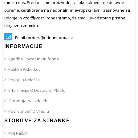
tam za nas. Predani smo proizvodnji visokokakovostne delovne
opreme, certificirane na nacionalni in evropski ravni, zasnovane za
udobje in vzdržljivost. Ponosni smo, da smo 100-odstotno pristna
blagovna znamka.
Email : orders@drinuniforma.si
INFORMACIJE
Zgodba Doctor In Uniforma
Politika Piškotkov
Pogoji In Določila
Informacije O Dostavi In ​​plačilu
Garancija Na Izdelek
Podrobnosti O Vračilu
STORITVE ZA STRANKE
Moj Račun