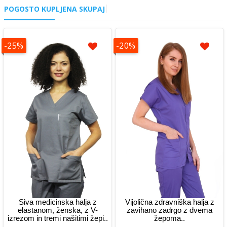
POGOSTO KUPLJENA SKUPAJ
-25%
-20%
Siva medicinska halja z
Vijolična zdravniška halja z
elastanom, ženska, z V-
zavihano zadrgo z dvema
izrezom in tremi našitimi žepi..
žepoma..