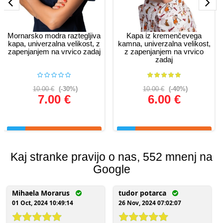
Mornarsko modra raztegljiva
Kapa iz kremenčevega
kapa, univerzalna velikost, z
kamna, univerzalna velikost,
zapenjanjem na vrvico zadaj
z zapenjanjem na vrvico
zadaj
10.00 €
(-30%)
10.00 €
(-40%)
7.00 €
6.00 €
Glej podrobnosti
Glej podrobnosti
Kaj stranke pravijo o nas, 552 mnenj na
Google
Mihaela Morarus
tudor potarca
01 Oct, 2024 10:49:14
26 Nov, 2024 07:02:07