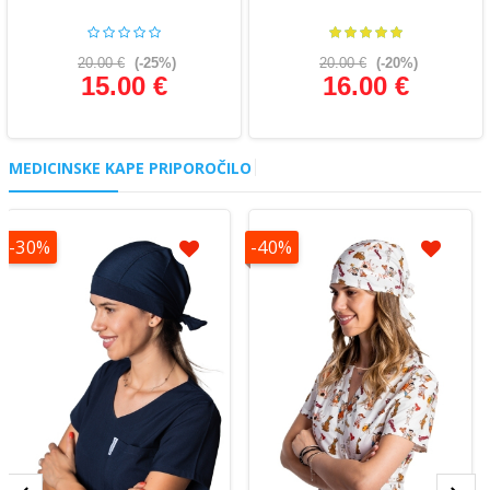
20.00 €
(-25%)
20.00 €
(-20%)
15.00 €
16.00 €
Glej podrobnosti
Glej podrobnosti
MEDICINSKE KAPE PRIPOROČILO
-30%
-40%