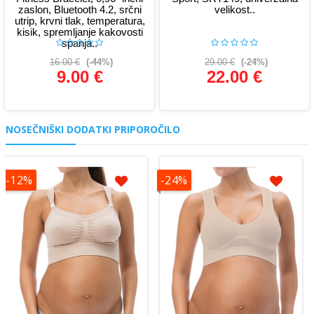
zaslon, Bluetooth 4.2, srčni
velikost..
utrip, krvni tlak, temperatura,
kisik, spremljanje kakovosti
spanja..
16.00 €
(-44%)
29.00 €
(-24%)
9.00 €
22.00 €
Glej podrobnosti
Glej podrobnosti
NOSEČNIŠKI DODATKI PRIPOROČILO
-12%
-24%