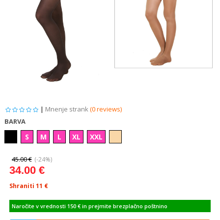
|
Mnenje strank
(0 reviews)
BARVA
S
M
L
XL
XXL
45.00 €
(-24%)
34.00 €
Shraniti 11
€
Naročite v vrednosti 150 € in prejmite brezplačno poštnino