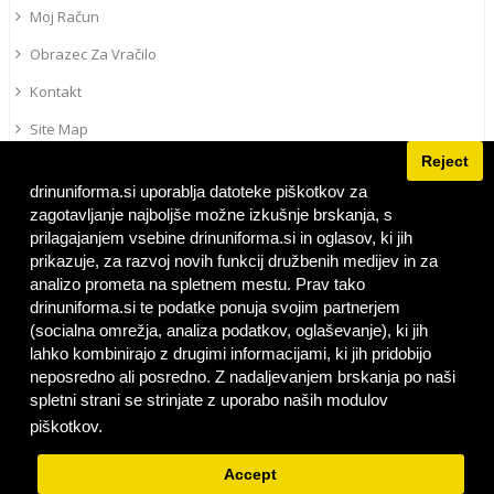
Moj Račun
Obrazec Za Vračilo
Kontakt
Site Map
Reject
IRPS
drinuniforma.si uporablja datoteke piškotkov za
Personalizirano Vezenje
zagotavljanje najboljše možne izkušnje brskanja, s
UNIFORMA V EVROPI
prilagajanjem vsebine drinuniforma.si in oglasov, ki jih
prikazuje, za razvoj novih funkcij družbenih medijev in za
analizo prometa na spletnem mestu. Prav tako
Slovenia | SI (Slovenian)
drinuniforma.si te podatke ponuja svojim partnerjem
(socialna omrežja, analiza podatkov, oglaševanje), ki jih
lahko kombinirajo z drugimi informacijami, ki jih pridobijo
FACEBOOK
neposredno ali posredno. Z nadaljevanjem brskanja po naši
spletni strani se strinjate z uporabo naših modulov
Doctor in uniforma
piškotkov.
Privacy Policy
Accept