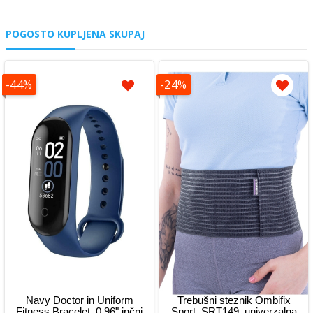
POGOSTO KUPLJENA SKUPAJ
-44%
-24%
Navy Doctor in Uniform
Trebušni steznik Ombifix
Fitness Bracelet, 0,96" inčni
Sport, SRT149, univerzalna