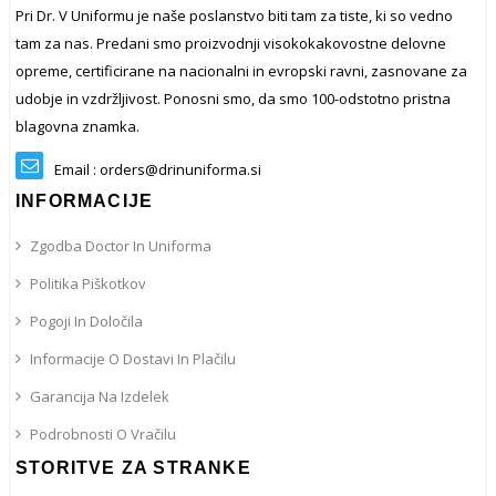
Pri Dr. V Uniformu je naše poslanstvo biti tam za tiste, ki so vedno
tam za nas. Predani smo proizvodnji visokokakovostne delovne
opreme, certificirane na nacionalni in evropski ravni, zasnovane za
udobje in vzdržljivost. Ponosni smo, da smo 100-odstotno pristna
blagovna znamka.
Email : orders@drinuniforma.si
INFORMACIJE
Zgodba Doctor In Uniforma
Politika Piškotkov
Pogoji In Določila
Informacije O Dostavi In ​​plačilu
Garancija Na Izdelek
Podrobnosti O Vračilu
STORITVE ZA STRANKE