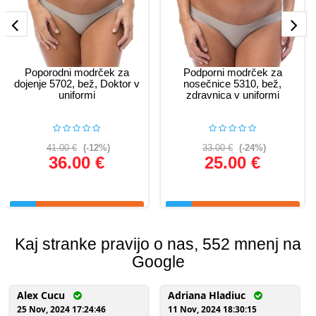
Poporodni modrček za
Podporni modrček za
dojenje 5702, bež, Doktor v
nosečnice 5310, bež,
uniformi
zdravnica v uniformi
41.00 €
(-12%)
33.00 €
(-24%)
36.00 €
25.00 €
Glej podrobnosti
Glej podrobnosti
Kaj stranke pravijo o nas, 552 mnenj na
Google
Alex Cucu
Adriana Hladiuc
25 Nov, 2024 17:24:46
11 Nov, 2024 18:30:15