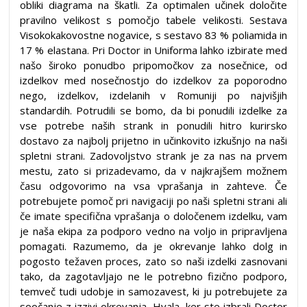
obliki diagrama na škatli. Za optimalen učinek določite
pravilno velikost s pomočjo tabele velikosti. Sestava
Visokokakovostne nogavice, s sestavo 83 % poliamida in
17 % elastana. Pri Doctor in Uniforma lahko izbirate med
našo široko ponudbo pripomočkov za nosečnice, od
izdelkov med nosečnostjo do izdelkov za poporodno
nego, izdelkov, izdelanih v Romuniji po najvišjih
standardih. Potrudili se bomo, da bi ponudili izdelke za
vse potrebe naših strank in ponudili hitro kurirsko
dostavo za najbolj prijetno in učinkovito izkušnjo na naši
spletni strani. Zadovoljstvo strank je za nas na prvem
mestu, zato si prizadevamo, da v najkrajšem možnem
času odgovorimo na vsa vprašanja in zahteve. Če
potrebujete pomoč pri navigaciji po naši spletni strani ali
če imate specifična vprašanja o določenem izdelku, vam
je naša ekipa za podporo vedno na voljo in pripravljena
pomagati. Razumemo, da je okrevanje lahko dolg in
pogosto težaven proces, zato so naši izdelki zasnovani
tako, da zagotavljajo ne le potrebno fizično podporo,
temveč tudi udobje in samozavest, ki ju potrebujete za
soočanje z izzivi okrevanja. Hvala, ker ste izbrali Doctor