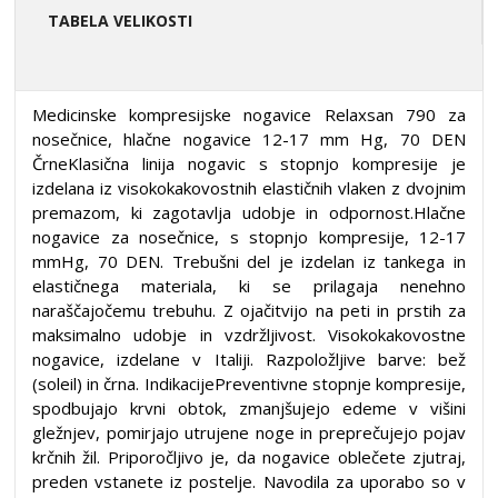
TABELA VELIKOSTI
Medicinske kompresijske nogavice Relaxsan 790 za
nosečnice, hlačne nogavice 12-17 mm Hg, 70 DEN
ČrneKlasična linija nogavic s stopnjo kompresije je
izdelana iz visokokakovostnih elastičnih vlaken z dvojnim
premazom, ki zagotavlja udobje in odpornost.Hlačne
nogavice za nosečnice, s stopnjo kompresije, 12-17
mmHg, 70 DEN. Trebušni del je izdelan iz tankega in
elastičnega materiala, ki se prilagaja nenehno
naraščajočemu trebuhu. Z ojačitvijo na peti in prstih za
maksimalno udobje in vzdržljivost. Visokokakovostne
nogavice, izdelane v Italiji. Razpoložljive barve: bež
(soleil) in črna. IndikacijePreventivne stopnje kompresije,
spodbujajo krvni obtok, zmanjšujejo edeme v višini
gležnjev, pomirjajo utrujene noge in preprečujejo pojav
krčnih žil. Priporočljivo je, da nogavice oblečete zjutraj,
preden vstanete iz postelje. Navodila za uporabo so v