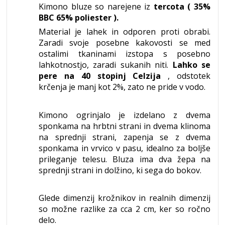
Kimono bluze so narejene iz
tercota (
35%
BBC 65% poliester
).
Material je lahek in odporen proti obrabi.
Zaradi svoje posebne kakovosti se med
ostalimi tkaninami izstopa s posebno
lahkotnostjo, zaradi sukanih niti.
Lahko se
pere na 40 stopinj Celzija
, odstotek
krčenja je manj kot 2%, zato ne pride v vodo.
Kimono ogrinjalo je izdelano z dvema
sponkama na hrbtni strani in dvema klinoma
na sprednji strani, zapenja se z dvema
sponkama in vrvico v pasu, idealno za boljše
prileganje telesu. Bluza ima dva žepa na
sprednji strani in dolžino, ki sega do bokov.
Glede dimenzij krožnikov in realnih dimenzij
so možne razlike za cca 2 cm, ker so ročno
delo.