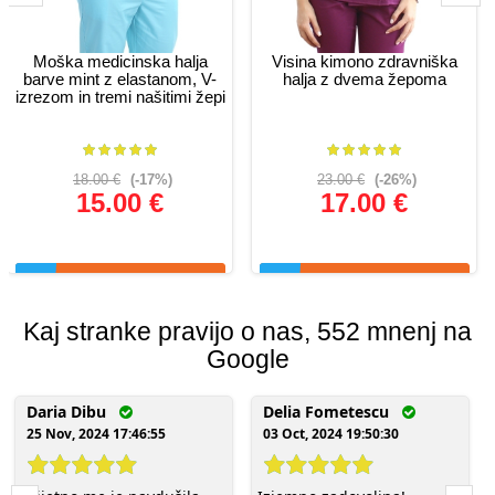
Moška medicinska halja
Visina kimono zdravniška
barve mint z elastanom, V-
halja z dvema žepoma
izrezom in tremi našitimi žepi
18.00 €
(-17%)
23.00 €
(-26%)
15.00 €
17.00 €
Glej podrobnosti
Glej podrobnosti
Kaj stranke pravijo o nas, 552 mnenj na
Google
Daria Dibu
Delia Fometescu
25 Nov, 2024 17:46:55
03 Oct, 2024 19:50:30