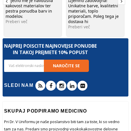
Prijetno me je navdušila
Izjemno zadovoljna!
kakovost materialov ter
Unikatne barve, kvalitetni
pestra ponudba barv in
materiali, toplo
modelov.
priporočam. Poleg tega je
Preberi več
dostava hi
Preberi več
NAJPREJ POIŠČITE NAJNOVEJŠE PONUDBE
IN TAKOJ PREJMETE 10% POPUST
NAROČITE SE
SLEDI NAM
SKUPAJ PODPIRAMO MEDICINO
Pri Dr. V Uniformu je naše poslanstvo biti tam za tiste, ki so vedno
tam za nas. Predani smo proizvodnji visokokakovostne delovne