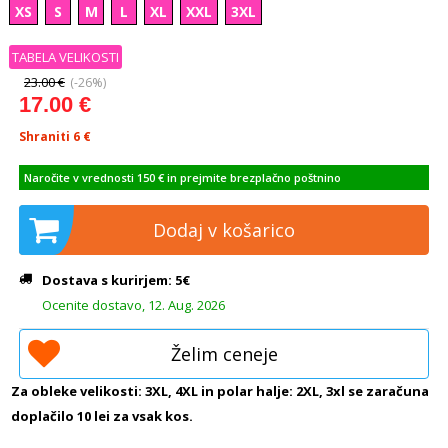
XS
S
M
L
XL
XXL
3XL
TABELA VELIKOSTI
23.00 €
(-26%)
17.00 €
Shraniti 6
€
Naročite v vrednosti 150 € in prejmite brezplačno poštnino
Dodaj v košarico
Dostava s kurirjem: 5€
Ocenite dostavo, 12. Aug. 2026
Želim ceneje
Za obleke velikosti: 3XL, 4XL in polar halje: 2XL, 3xl se zaračuna
doplačilo 10 lei za vsak kos.