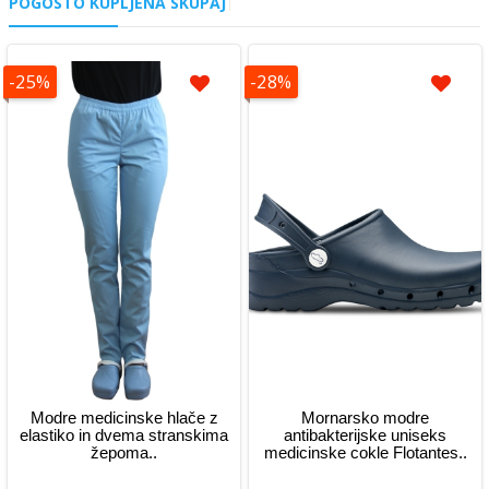
POGOSTO KUPLJENA SKUPAJ
-25%
-28%
Modre medicinske hlače z
Mornarsko modre
elastiko in dvema stranskima
antibakterijske uniseks
žepoma..
medicinske cokle Flotantes..