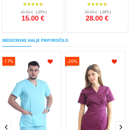
20.00 €
(-25%)
39.00 €
(-28%)
15.00 €
28.00 €
Glej podrobnosti
Glej podrobnosti
MEDICINSKE HALJE PRIPOROČILO
-17%
-26%