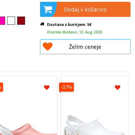
Dodaj v košarico
Dostava s kurirjem: 5€
Ocenite dostavo, 12. Aug. 2026
Želim ceneje
%
-37%