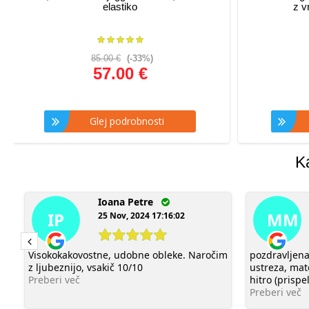
elastiko
z v
85.00 €
(-33%)
57.00 €
Glej podrobnosti
G
K
Ioana Petre
IP
MM
25 Nov, 2024 17:16:02
Visokokakovostne, udobne obleke. Naročim
pozdravljena
z ljubeznijo, vsakič 10/10
ustreza, mate
Preberi več
hitro (prispe
Preberi več