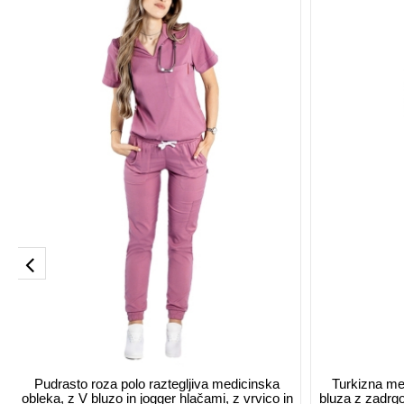
Pudrasto roza polo raztegljiva medicinska
Turkizna me
obleka, z V bluzo in jogger hlačami, z vrvico in
bluza z zadrgo 