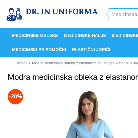
MEDICINSKE OBLEKE
MEDICINSKE HALJE
MEDICINSK
MEDICINSKI PRIPOMOČKI
ELASTIČNI JOPIČI
Domov
Modra medicinska obleka z elastanom, bluza tipa kimono in hla
Modra medicinska obleka z elastanom,
-20%