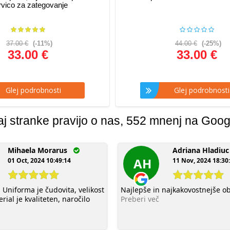
rvico za zategovanje
37.00 €
(-11%)
44.00 €
(-25%)
33.00 €
33.00 €
lej podrobnosti
Glej podrobnosti
aj stranke pravijo o nas, 552 mnenj na Goog
Mihaela Morarus
Adriana Hladi
AH
01 Oct, 2024 10:49:14
11 Nov, 2024 18:30
 Uniforma je čudovita, velikost
Najlepše in najkakovostnejše ob
rial je kvaliteten, naročilo
Preberi več
l