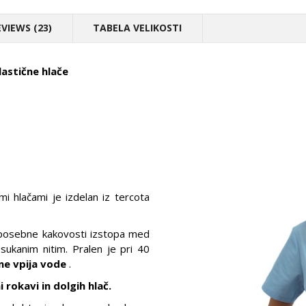
EVIEWS (23)
TABELA VELIKOSTI
astične hlače
mi hlačami je izdelan iz tercota
e posebne kakovosti izstopa med
sukanim nitim. Pralen je pri 40
ne vpija vode
.
 rokavi in dolgih hlač.