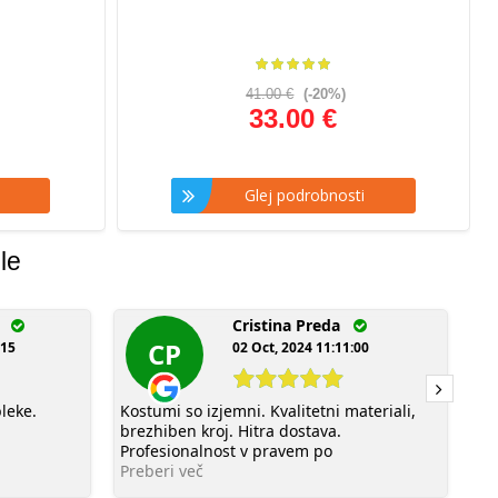
41.00 €
(-20%)
33.00 €
Glej podrobnosti
le
uc
Cristina Preda
CP
:15
02 Oct, 2024 11:11:00
leke.
Kostumi so izjemni. Kvalitetni materiali,
Su
brezhiben kroj. Hitra dostava.
za
Profesionalnost v pravem po
Pr
Preberi več