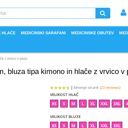
E HLAČE
MEDICINSKI SARAFANI
MEDICINSKE OBUTEV
MED
če z vrvico v pasu
 bluza tipa kimono in hlače z vrvico v
|
Mnenje strank
(23 reviews)
VELIKOST HLAČ
XS
S
M
L
XL
XXL
3XL
VELIKOST BLUZE
XS
S
M
L
XL
XXL
3XL