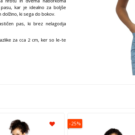
na hrbtu in dvema naborkoma
asu, kar je idealno za boljše
n dolžino, ki sega do bokov.
stičen pas, ki brez nelagodja
zlike za cca 2 cm, ker so le-te
-25%