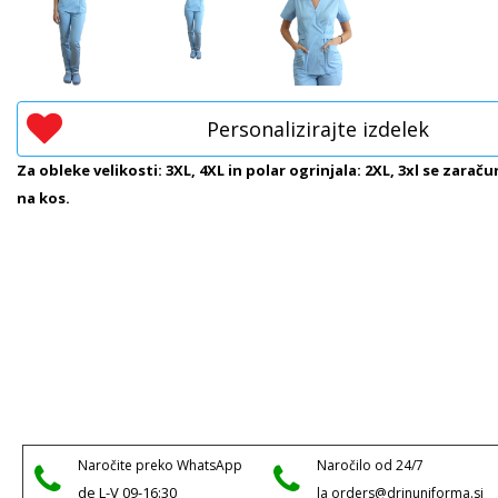
Personalizirajte izdelek
Za obleke velikosti: 3XL, 4XL in polar ogrinjala: 2XL, 3xl se zaraču
na kos.
Naročite preko WhatsApp
Naročilo od 24/7
de L-V 09-16:30
la orders@drinuniforma.si