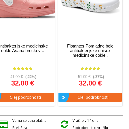
ntibakterijske medicinske
Flotantes Pomladne bele
cokle Asana breskev ..
antibakterijske unisex
medicinske cokle..
41.00 €
(-22%)
51.00 €
(-37%)
32.00 €
32.00 €
Glej podrobnosti
Glej podrobnosti
Varna spletna plačila
Vračilo v 14 dneh
Prek Paypal
Podrobnosti o vračilu