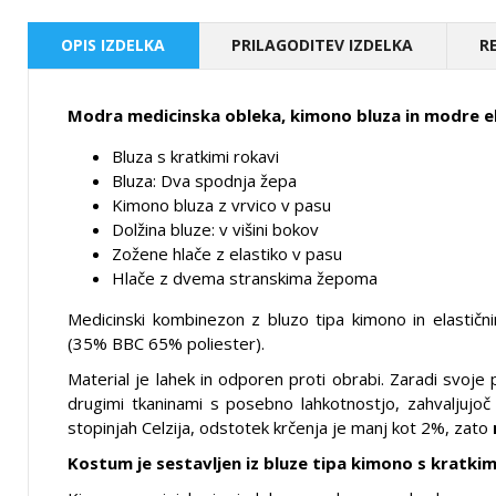
OPIS IZDELKA
PRILAGODITEV IZDELKA
R
Modra medicinska obleka, kimono bluza in modre el
Bluza s kratkimi rokavi
Bluza: Dva spodnja žepa
Kimono bluza z vrvico v pasu
Dolžina bluze: v višini bokov
Zožene hlače z elastiko v pasu
Hlače z dvema stranskima žepoma
Medicinski kombinezon z bluzo tipa kimono in elastični
(35% BBC 65% poliester).
Material je lahek in odporen proti obrabi. Zaradi svoj
drugimi tkaninami s posebno lahkotnostjo, zahvaljujoč 
stopinjah Celzija, odstotek krčenja je manj kot 2%, zato
Kostum je sestavljen iz bluze tipa kimono s kratkimi