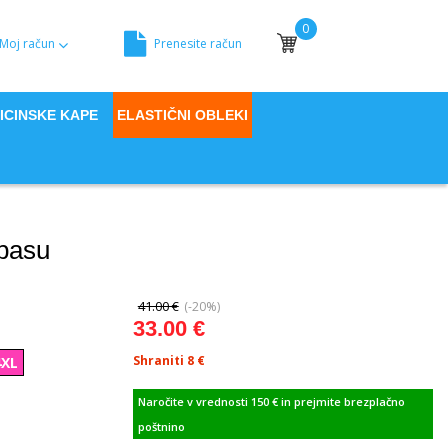
0
Moj račun
Prenesite račun
Moja košara
ICINSKE KAPE
ELASTIČNI OBLEKI
 pasu
41.00 €
(-20%)
33.00 €
Shraniti 8
€
4XL
Naročite v vrednosti 150 € in prejmite brezplačno
poštnino