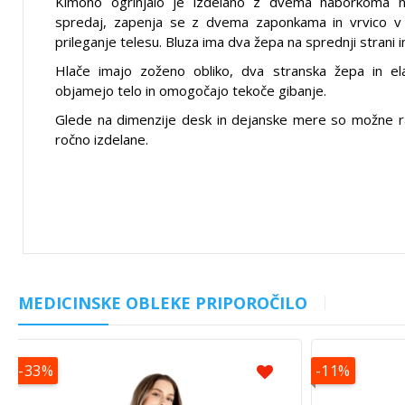
Kimono ogrinjalo je izdelano z dvema naborkoma 
spredaj, zapenja se z dvema zaponkama in vrvico v p
prileganje telesu. Bluza ima dva žepa na sprednji strani i
Hlače imajo zoženo obliko, dva stranska žepa in ela
objamejo telo in omogočajo tekoče gibanje.
Glede na dimenzije desk in dejanske mere so možne ra
ročno izdelane.
MEDICINSKE OBLEKE PRIPOROČILO
-33%
-11%