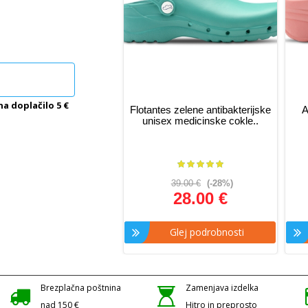
na doplačilo 5 €
Flotantes zelene antibakterijske
A
unisex medicinske cokle..
39.00 €
(-28%)
28.00 €
Glej podrobnosti
Brezplačna poštnina
Zamenjava izdelka
nad 150 €
Hitro in preprosto