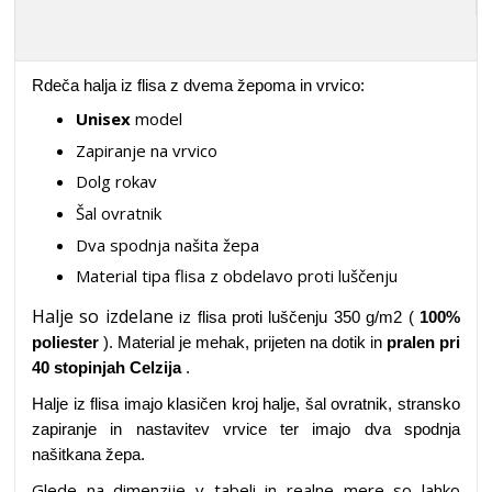
Rdeča halja iz flisa z dvema žepoma in vrvico:
Unisex
model
Zapiranje na vrvico
Dolg rokav
Šal ovratnik
Dva spodnja našita žepa
Material tipa flisa z obdelavo proti luščenju
Halje so izdelane
iz
flisa proti luščenju 350 g/m2 (
100%
poliester
). Material je mehak, prijeten na dotik in
pralen pri
40 stopinjah Celzija
.
Halje iz flisa imajo klasičen kroj halje, šal ovratnik, stransko
zapiranje in nastavitev vrvice ter imajo dva spodnja
našitkana žepa.
Glede na dimenzije v tabeli in realne mere so lahko