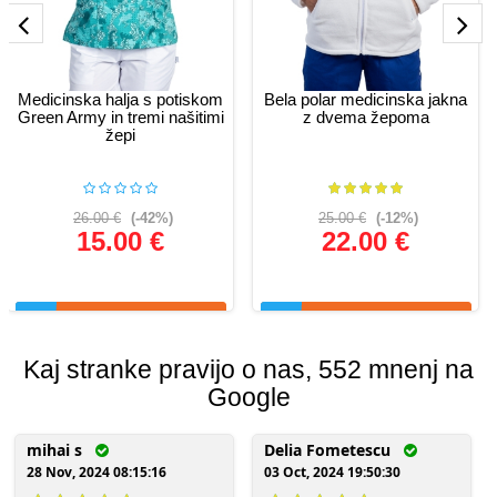
Medicinska halja s potiskom
Bela polar medicinska jakna
Green Army in tremi našitimi
z dvema žepoma
žepi
26.00 €
(-42%)
25.00 €
(-12%)
15.00 €
22.00 €
Glej podrobnosti
Glej podrobnosti
Kaj stranke pravijo o nas, 552 mnenj na
Google
mihai s
Delia Fometescu
28 Nov, 2024 08:15:16
03 Oct, 2024 19:50:30