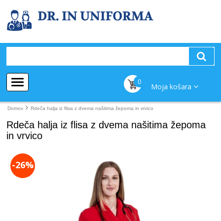
0
Moja košara
Domov
Rdeča halja iz flisa z dvema našitima žepoma in vrvico
Rdeča halja iz flisa z dvema našitima žepoma
in vrvico
-26%