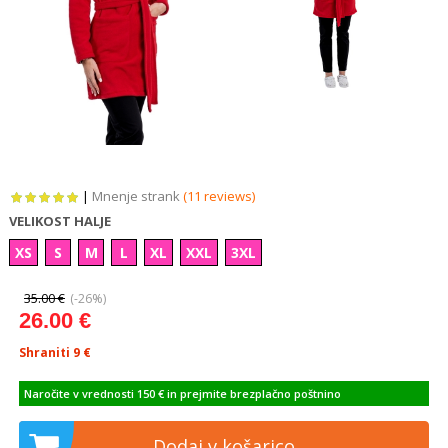
|
Mnenje strank
(11 reviews)
VELIKOST HALJE
XS
S
M
L
XL
XXL
3XL
35.00 €
(-26%)
26.00 €
Shraniti 9
€
Naročite v vrednosti 150 € in prejmite brezplačno poštnino
Dodaj v košarico