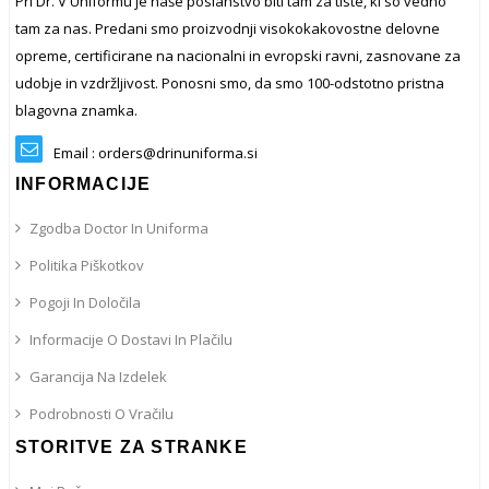
Pri Dr. V Uniformu je naše poslanstvo biti tam za tiste, ki so vedno
tam za nas. Predani smo proizvodnji visokokakovostne delovne
opreme, certificirane na nacionalni in evropski ravni, zasnovane za
udobje in vzdržljivost. Ponosni smo, da smo 100-odstotno pristna
blagovna znamka.
Email : orders@drinuniforma.si
INFORMACIJE
Zgodba Doctor In Uniforma
Politika Piškotkov
Pogoji In Določila
Informacije O Dostavi In ​​plačilu
Garancija Na Izdelek
Podrobnosti O Vračilu
STORITVE ZA STRANKE