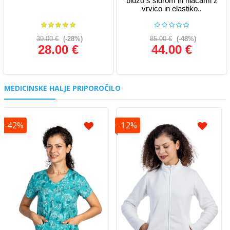
bluzo s sidrom in hlačami z
vrvico in elastiko..
39.00 €
(-28%)
85.00 €
(-48%)
28.00 €
44.00 €
Glej podrobnosti
Glej podrobnosti
MEDICINSKE HALJE PRIPOROČILO
-42%
-12%