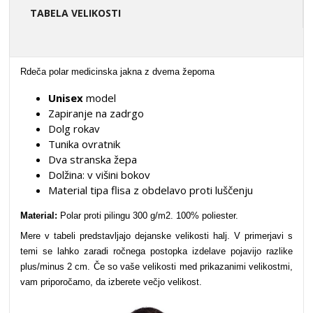
TABELA VELIKOSTI
Rdeča polar medicinska jakna z dvema žepoma
Unisex
model
Zapiranje na zadrgo
Dolg rokav
Tunika ovratnik
Dva stranska žepa
Dolžina: v višini bokov
Material tipa flisa z obdelavo proti luščenju
Material:
Polar proti pilingu 300 g/m2. 100% poliester.
Mere v tabeli predstavljajo dejanske velikosti halj. V primerjavi s
temi se lahko zaradi ročnega postopka izdelave pojavijo razlike
plus/minus 2 cm. Če so vaše velikosti med prikazanimi velikostmi,
vam priporočamo, da izberete večjo velikost.