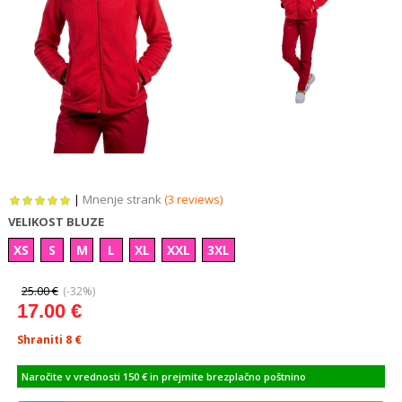
|
Mnenje strank
(3 reviews)
VELIKOST BLUZE
XS
S
M
L
XL
XXL
3XL
25.00 €
(-32%)
17.00 €
Shraniti 8
€
Naročite v vrednosti 150 € in prejmite brezplačno poštnino