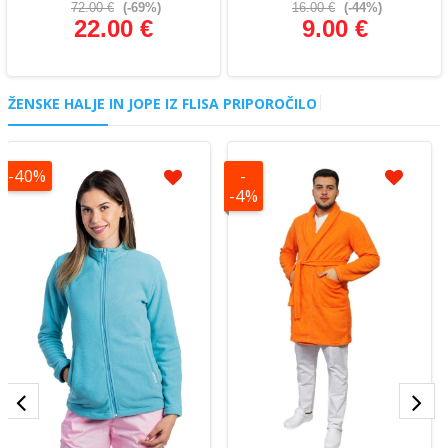
72.00 €
(-69%)
16.00 €
(-44%)
22.00 €
9.00 €
Glej podrobnosti
Glej podrobnosti
ŽENSKE HALJE IN JOPE IZ FLISA PRIPOROČILO
-40%
-
-4%