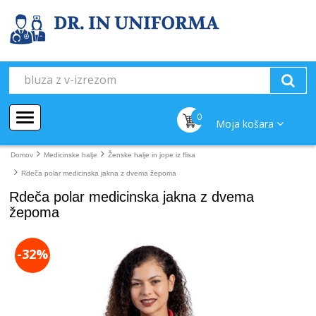
0
Moja košara
Domov
Medicinske halje
Ženske halje in jope iz flisa
Rdeča polar medicinska jakna z dvema žepoma
Rdeča polar medicinska jakna z dvema
žepoma
-32%