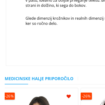
v pasu, idealno za boljše prileganje telesu. 
strani in dolžino, ki sega do bokov.
Glede dimenzij krožnikov in realnih dimenzij
ker so ročno delo.
MEDICINSKE HALJE PRIPOROČILO
-26%
-26%