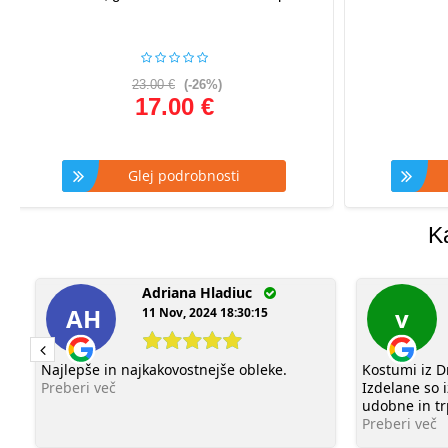
23.00 €
(-26%)
17.00 €
Glej podrobnosti
G
K
Adriana Hladiuc
AH
v
11 Nov, 2024 18:30:15
Najlepše in najkakovostnejše obleke.
Kostumi iz Dr
Preberi več
Izdelane so 
udobne in tr
Preberi več