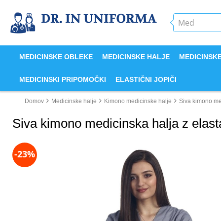
MEDICINSKE OBLEKE
MEDICINSKE HALJE
MEDICINSK
MEDICINSKI PRIPOMOČKI
ELASTIČNI JOPIČI
Domov
Medicinske halje
Kimono medicinske halje
Siva kimono me
Siva kimono medicinska halja z ela
-23%