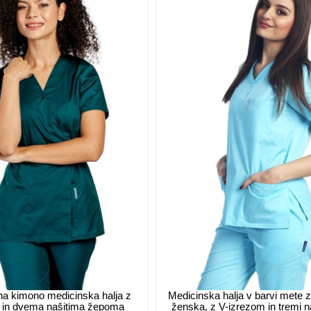
na kimono medicinska halja z
Medicinska halja v barvi mete 
 in dvema našitima žepoma
ženska, z V-izrezom in tremi n