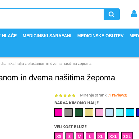
E HLAČE
MEDICINSKI SARAFANI
MEDICINSKE OBUTEV
MED
dicinska halja z elastanom in dvema našitima žepoma
stanom in dvema našitima žepoma
|
Mnenje strank
(1 reviews)
BARVA KIMONO HALJE
VELIKOST BLUZE
XS
S
M
L
XL
XXL
3XL