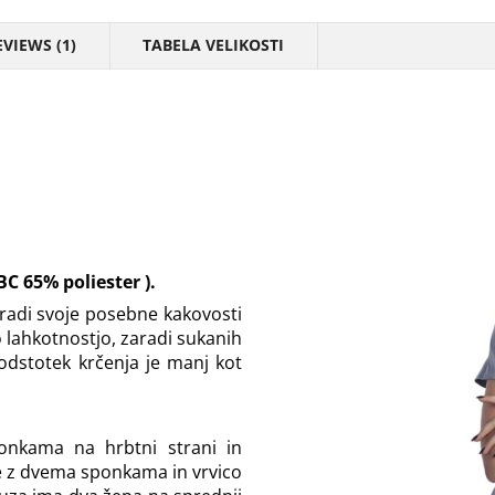
EVIEWS (1)
TABELA VELIKOSTI
BC 65% poliester
).
radi svoje posebne kakovosti
 lahkotnostjo, zaradi sukanih
odstotek krčenja je manj kot
onkama na hrbtni strani in
e z dvema sponkama in vrvico