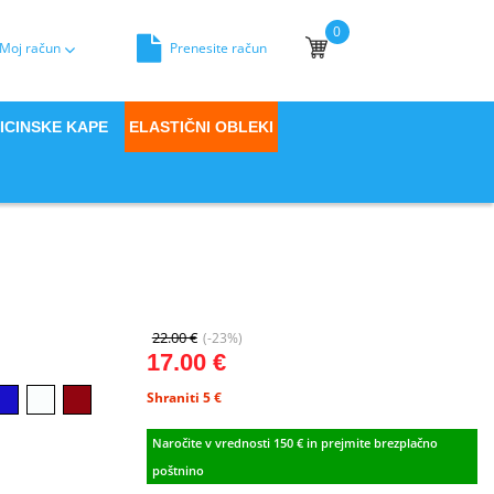
0
Moj račun
Prenesite račun
Moja košara
ICINSKE KAPE
ELASTIČNI OBLEKI
22.00 €
(-23%)
17.00 €
Shraniti 5
€
Naročite v vrednosti 150 € in prejmite brezplačno
poštnino