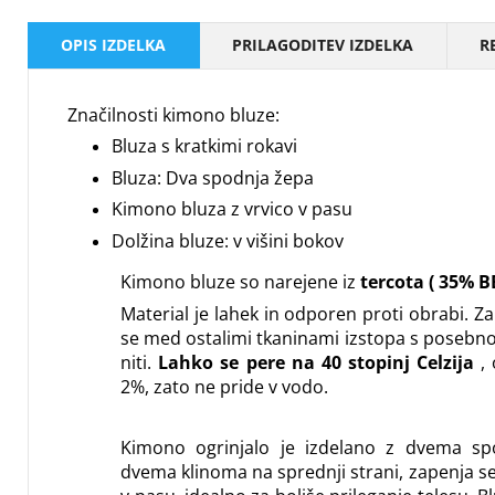
OPIS IZDELKA
PRILAGODITEV IZDELKA
R
Značilnosti kimono bluze:
Bluza s kratkimi rokavi
Bluza: Dva spodnja žepa
Kimono bluza z vrvico v pasu
Dolžina bluze: v višini bokov
Kimono bluze so narejene iz
tercota (
35% B
Material je lahek in odporen proti obrabi.
Za
se med ostalimi tkaninami izstopa s posebno
niti.
Lahko se pere na 40 stopinj Celzija
, 
2%, zato ne pride v vodo.
Kimono ogrinjalo je izdelano z dvema sp
dvema klinoma na sprednji strani, zapenja s