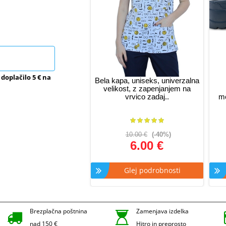
 doplačilo 5 € na
Bela kapa, uniseks, univerzalna
velikost, z zapenjanjem na
vrvico zadaj..
me
10.00 €
(-40%)
6.00 €
Glej podrobnosti
Brezplačna poštnina
Zamenjava izdelka
nad 150 €
Hitro in preprosto