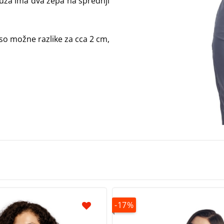
Bluza ima dva žepa na sprednji
 so možne razlike za cca 2 cm,
-17%