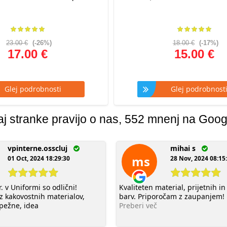
23.00 €
(-26%)
18.00 €
(-17%)
17.00 €
15.00 €
lej podrobnosti
Glej podrobnost
aj stranke pravijo o nas, 552 mnenj na Goog
vpinterne.osscluj
mihai s
ms
01 Oct, 2024 18:29:30
28 Nov, 2024 08:15
. v Uniformi so odlični!
Kvaliteten material, prijetnih in
iz kakovostnih materialov,
barv. Priporočam z zaupanjem!
pežne, idea
Preberi več