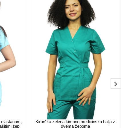
z elastanom,
Kirurška zelena kimono medicinska halja z
ašitimi žepi
dvema žepoma