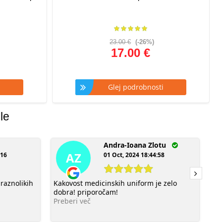
23.00 €
(-26%)
17.00 €
i
Glej podrobnosti
le
Andra-Ioana Zlotu
AZ
:16
01 Oct, 2024 18:44:58
 raznolikih
Kakovost medicinskih uniform je zelo
Bl
dobra! priporočam!
do
Preberi več
ko
Pr