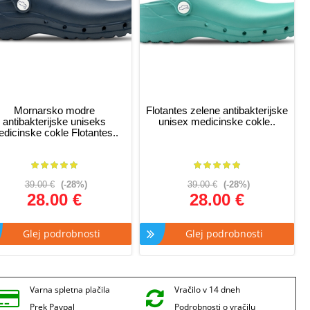
Mornarsko modre
Flotantes zelene antibakterijske
antibakterijske uniseks
unisex medicinske cokle..
dicinske cokle Flotantes..
39.00 €
(-28%)
39.00 €
(-28%)
28.00 €
28.00 €
Glej podrobnosti
Glej podrobnosti
Varna spletna plačila
Vračilo v 14 dneh
Prek Paypal
Podrobnosti o vračilu