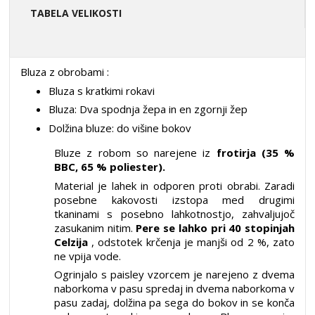
TABELA VELIKOSTI
Bluza z obrobami
:
Bluza s kratkimi rokavi
Bluza: Dva spodnja žepa in en zgornji žep
Dolžina bluze: do višine bokov
Bluze z robom so narejene iz
frotirja (35 %
BBC, 65 % poliester).
Material je lahek in odporen proti obrabi. Zaradi
posebne kakovosti izstopa med drugimi
tkaninami s posebno lahkotnostjo, zahvaljujoč
zasukanim nitim.
Pere se lahko pri 40 stopinjah
Celzija
, odstotek krčenja je manjši od 2 %, zato
ne vpija vode.
Ogrinjalo s paisley vzorcem je narejeno z dvema
naborkoma v pasu spredaj in dvema naborkoma v
pasu zadaj, dolžina pa sega do bokov in se konča