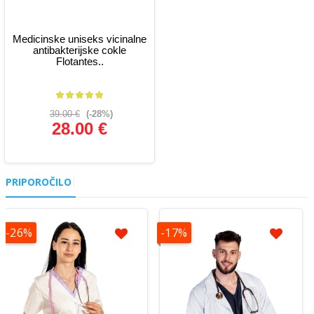
Medicinske uniseks vicinalne
antibakterijske cokle
Flotantes..
39.00 €
(-28%)
28.00 €
Glej podrobnosti
PRIPOROČILO
-26%
-17%