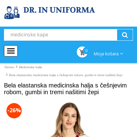
0
Moja košara
Domov
Medicinske halje
Bela elastanska medicinska halja s češnjevim robom, gumbi in tremi našitimi žepi
Bela elastanska medicinska halja s češnjevim
robom, gumbi in tremi našitimi žepi
-26%