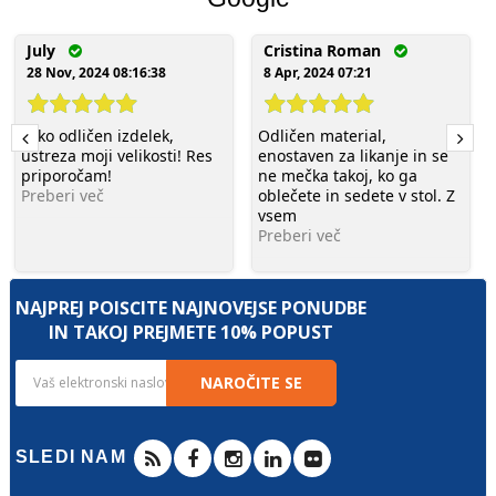
July
Cristina Roman
28 Nov, 2024 08:16:38
8 Apr, 2024 07:21
Tako odličen izdelek,
Odličen material,
ustreza moji velikosti! Res
enostaven za likanje in se
priporočam!
ne mečka takoj, ko ga
Preberi več
oblečete in sedete v stol. Z
vsem
Preberi več
NAJPREJ POIŠČITE NAJNOVEJŠE PONUDBE
IN TAKOJ PREJMETE 10% POPUST
NAROČITE SE
SLEDI NAM