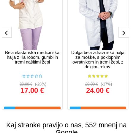
Bela elastanska medicinska
Dolga bela zdravniška halja
halja z lila robom, gumbi in
za moške, s poklopnim
tremi našitimi žepi
ovratnikom in tremi žepi, z
dolgimi rokavi
23.00 €
(-26%)
29.00 €
(-17%)
17.00 €
24.00 €
Glej podrobnosti
Glej podrobnosti
Kaj stranke pravijo o nas, 552 mnenj na
Google