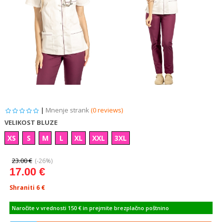
|
Mnenje strank
(0 reviews)
VELIKOST BLUZE
XS
S
M
L
XL
XXL
3XL
23.00 €
(-26%)
17.00 €
Shraniti 6
€
Naročite v vrednosti 150 € in prejmite brezplačno poštnino