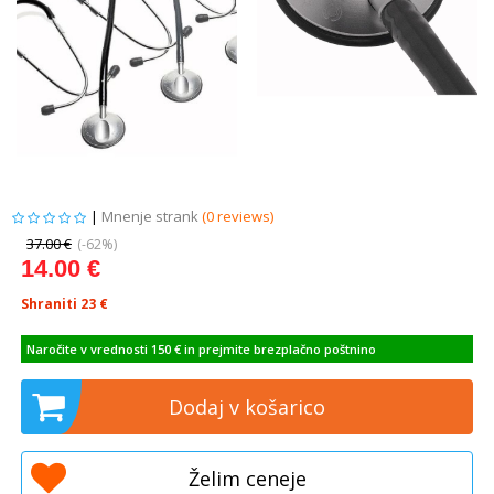
|
Mnenje strank
(0 reviews)
37.00 €
(-62%)
14.00 €
Shraniti 23
€
Naročite v vrednosti 150 € in prejmite brezplačno poštnino
Dodaj v košarico
Želim ceneje