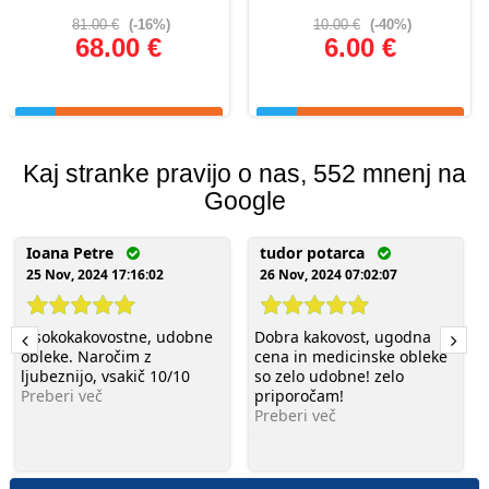
81.00 €
(-16%)
10.00 €
(-40%)
68.00 €
6.00 €
Glej podrobnosti
Glej podrobnosti
Kaj stranke pravijo o nas, 552 mnenj na
Google
Ioana Petre
tudor potarca
25 Nov, 2024 17:16:02
26 Nov, 2024 07:02:07
Visokokakovostne, udobne
Dobra kakovost, ugodna
obleke. Naročim z
cena in medicinske obleke
ljubeznijo, vsakič 10/10
so zelo udobne! zelo
Preberi več
priporočam!
Preberi več