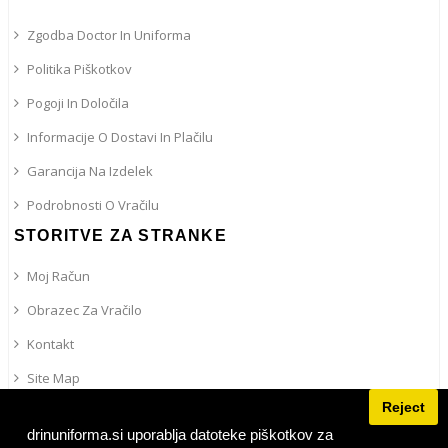
Zgodba Doctor In Uniforma
Politika Piškotkov
Pogoji In Določila
Informacije O Dostavi In ​​plačilu
Garancija Na Izdelek
Podrobnosti O Vračilu
STORITVE ZA STRANKE
Moj Račun
Obrazec Za Vračilo
Kontakt
Site Map
Reject
IRPS
drinuniforma.si uporablja datoteke piškotkov za
Personalizirano Vezenje