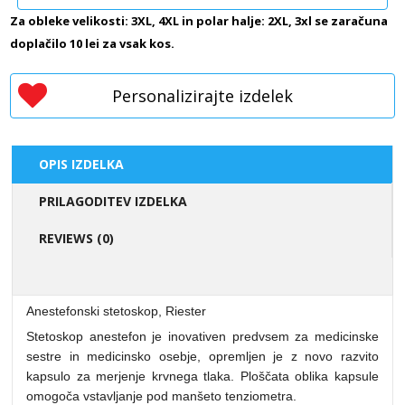
Za obleke velikosti: 3XL, 4XL in polar halje: 2XL, 3xl se zaračuna
doplačilo 10 lei za vsak kos.
Personalizirajte izdelek
OPIS IZDELKA
PRILAGODITEV IZDELKA
REVIEWS (0)
Anestefonski stetoskop, Riester
Stetoskop anestefon je inovativen predvsem za medicinske
sestre in medicinsko osebje, opremljen je z novo razvito
kapsulo za merjenje krvnega tlaka. Ploščata oblika kapsule
omogoča vstavljanje pod manšeto tenziometra.