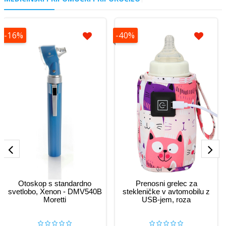
-16%
-40%
Otoskop s standardno
Prenosni grelec za
svetlobo, Xenon - DMV540B
stekleničke v avtomobilu z
Moretti
USB-jem, roza