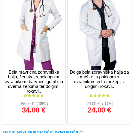
Bela mavrična zdravniška
Dolga bela zdravniška halja za
halja, ženska, s poklopnim
moške, s poklopnim
ovratnikom, barvnimi gumbi in
ovratnikom in tremi žepi, z
dvema žepoma ter dolgimi
dolgimi rokavi..
rokavi..
56.00 €
(-39%)
29.00 €
(-17%)
34.00 €
24.00 €
Glej podrobnosti
Glej podrobnosti
MEDICINSKI PRIPOMOČKI PRIPOROČILO