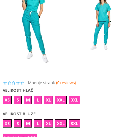
|
Mnenje strank
(0 reviews)
VELIKOST HLAČ
XS
S
M
L
XL
XXL
3XL
VELIKOST BLUZE
XS
S
M
L
XL
XXL
3XL