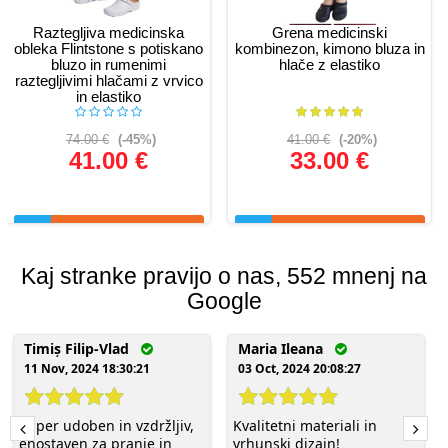
Raztegljiva medicinska
Grena medicinski
obleka Flintstone s potiskano
kombinezon, kimono bluza in
bluzo in rumenimi
hlače z elastiko
raztegljivimi hlačami z vrvico
in elastiko
74.00 €
(-45%)
41.00 €
(-20%)
41.00 €
33.00 €
Glej podrobnosti
Glej podrobnosti
Kaj stranke pravijo o nas, 552 mnenj na
Google
Timiș Filip-Vlad
Maria Ileana
11 Nov, 2024 18:30:21
03 Oct, 2024 20:08:27
Super udoben in vzdržljiv,
Kvalitetni materiali in
enostaven za pranje in
vrhunski dizajn!