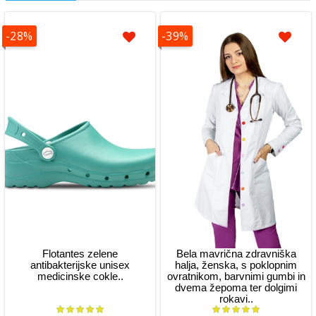
-28%
-39%
Flotantes zelene
Bela mavrična zdravniška
antibakterijske unisex
halja, ženska, s poklopnim
medicinske cokle..
ovratnikom, barvnimi gumbi in
dvema žepoma ter dolgimi
rokavi..