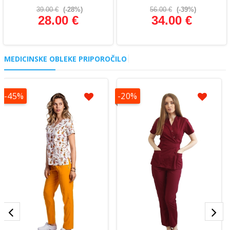
39.00 €
(-28%)
56.00 €
(-39%)
28.00 €
34.00 €
Glej podrobnosti
Glej podrobnosti
MEDICINSKE OBLEKE PRIPOROČILO
-45%
-20%