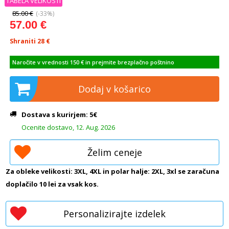
TABELA VELIKOSTI
85.00 €
(-33%)
57.00 €
Shraniti 28
€
Naročite v vrednosti 150 € in prejmite brezplačno poštnino
Dodaj v košarico
Dostava s kurirjem: 5€
Ocenite dostavo, 12. Aug. 2026
Želim ceneje
Za obleke velikosti: 3XL, 4XL in polar halje: 2XL, 3xl se zaračuna
doplačilo 10 lei za vsak kos.
Personalizirajte izdelek