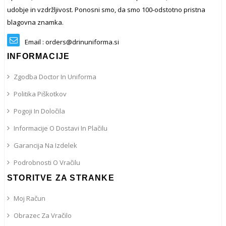
udobje in vzdržljivost. Ponosni smo, da smo 100-odstotno pristna
blagovna znamka.
Email : orders@drinuniforma.si
INFORMACIJE
Zgodba Doctor In Uniforma
Politika Piškotkov
Pogoji In Določila
Informacije O Dostavi In ​​plačilu
Garancija Na Izdelek
Podrobnosti O Vračilu
STORITVE ZA STRANKE
Moj Račun
Obrazec Za Vračilo