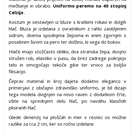
mečkanje in obrabo.
Uniformo peremo na 40 stopinj
Celzija
.
Kostum je sestavljen iz bluze s kratkimi rokavi in dolgih
hlač. Bluza je izdelana z ovratnikom z rahlo zaobljenim
sidrom, dvema spodnjima žepoma in enim zgornjim s
posebnim šivom za pero ter dolžino, ki sega do bokov.
Hlače imajo stožčasto obliko, dva stranska žepa, dvojno
stružen rob, elastiko v pasu, da brez zadrege pokrijejo
telo in omogočajo tekoče gibe ter vrvico za boljšo
fiksacijo.
Čeprav material in kroj dajeta dodatno eleganco v
primerjavi z običajno zdravniško uniformo, je bil dizajn
tega modela dvignjen na novo raven z dodatkom črte,
všite na sprednjem delu hlač, po navdihu klasičnih
plisiranih hlač.
Glede dimenzij na ploščah in mer v resnici so možne
razlike za cca 2 cm, ker so ročno izdelane.