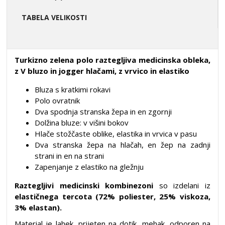
TABELA VELIKOSTI
Turkizno zelena polo raztegljiva medicinska obleka,
z V bluzo in jogger hlačami, z vrvico in elastiko
Bluza s kratkimi rokavi
Polo ovratnik
Dva spodnja stranska žepa in en zgornji
Dolžina bluze: v višini bokov
Hlače stožčaste oblike, elastika in vrvica v pasu
Dva stranska žepa na hlačah, en žep na zadnji
strani in en na strani
Zapenjanje z elastiko na gležnju
Raztegljivi medicinski kombinezoni
so izdelani iz
elastičnega tercota (72% poliester, 25% viskoza,
3% elastan).
Material je lahek, prijeten na dotik, mehak, odporen na