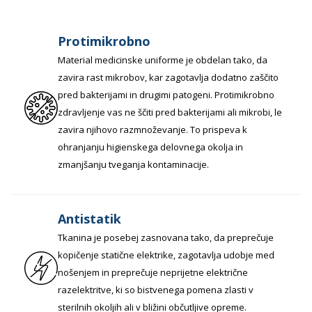
Protimikrobno
Material medicinske uniforme je obdelan tako, da
zavira rast mikrobov, kar zagotavlja dodatno zaščito
pred bakterijami in drugimi patogeni. Protimikrobno
zdravljenje vas ne ščiti pred bakterijami ali mikrobi, le
zavira njihovo razmnoževanje. To prispeva k
ohranjanju higienskega delovnega okolja in
zmanjšanju tveganja kontaminacije.
Antistatik
Tkanina je posebej zasnovana tako, da preprečuje
kopičenje statične elektrike, zagotavlja udobje med
nošenjem in preprečuje neprijetne električne
razelektritve, ki so bistvenega pomena zlasti v
sterilnih okoljih ali v bližini občutljive opreme.