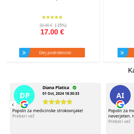
20.00 €
(-15%)
17.00 €
Glej podrobnosti
G
K
Diana Platica
DP
AI
01 Oct, 2024 18:30:33
Popoln za medicinske strokovnjake!
Popoln za moj
Preberi več
neverjeten. 
Preberi več