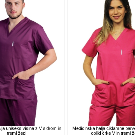
ja uniseks visina z V sidrom in
Medicinska halja ciklamne barv
tremi žepi
obliki črke V in tremi ž