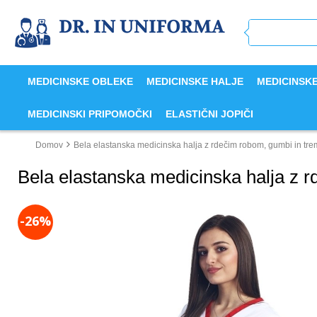
MEDICINSKE OBLEKE
MEDICINSKE HALJE
MEDICINSK
MEDICINSKI PRIPOMOČKI
ELASTIČNI JOPIČI
Domov
Bela elastanska medicinska halja z rdečim robom, gumbi in trem
Bela elastanska medicinska halja z r
-26%