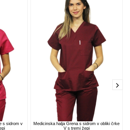
e s sidrom v
Medicinska halja Grena s sidrom v obliki črke
M
epi
V s tremi žepi