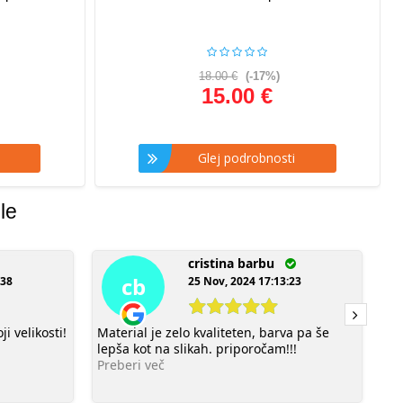
18.00 €
(-17%)
15.00 €
Glej podrobnosti
le
cristina barbu
cb
:38
25 Nov, 2024 17:13:23
i velikosti!
Material je zelo kvaliteten, barva pa še
Im
lepša kot na slikah. priporočam!!!
v U
Preberi več
mi
Pr