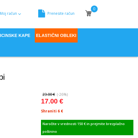
0
Moj račun
Prenesite račun
Moja košara
ICINSKE KAPE
ELASTIČNI OBLEKI
pi
23.00 €
(-26%)
17.00 €
Shraniti 6
€
Naročite v vrednosti 150 € in prejmite brezplačno
poštnino