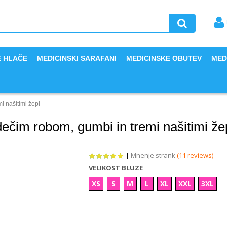
E HLAČE
MEDICINSKI SARAFANI
MEDICINSKE OBUTEV
MED
i našitimi žepi
dečim robom, gumbi in tremi našitimi že
|
Mnenje strank
(11 reviews)
VELIKOST BLUZE
XS
S
M
L
XL
XXL
3XL