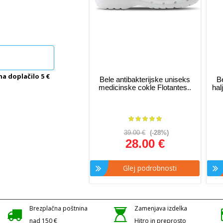
na doplačilo 5 €
Bele antibakterijske uniseks
B
medicinske cokle Flotantes..
hal
39.00 €
(-28%)
28.00 €
Glej podrobnosti
Brezplačna poštnina
Zamenjava izdelka
nad 150 €
Hitro in preprosto