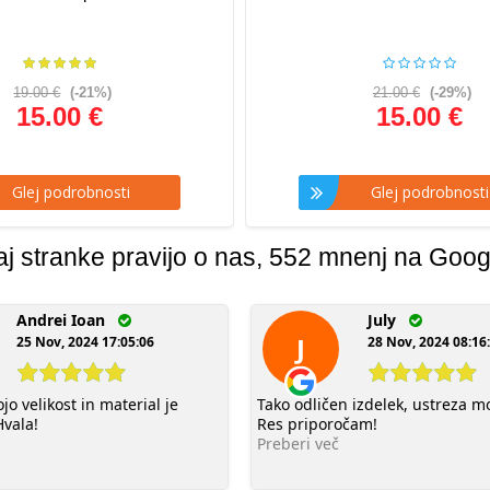
19.00 €
(-21%)
21.00 €
(-29%)
15.00 €
15.00 €
lej podrobnosti
Glej podrobnosti
aj stranke pravijo o nas, 552 mnenj na Goog
Andrei Ioan
July
J
25 Nov, 2024 17:05:06
28 Nov, 2024 08:16
o velikost in material je
Tako odličen izdelek, ustreza moj
Hvala!
Res priporočam!
Preberi več