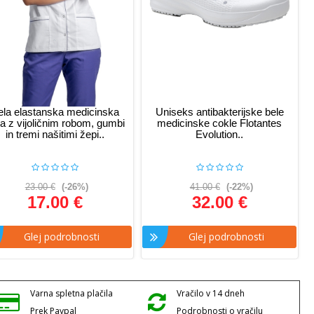
ela elastanska medicinska
Uniseks antibakterijske bele
ja z vijoličnim robom, gumbi
medicinske cokle Flotantes
in tremi našitimi žepi..
Evolution..
23.00 €
(-26%)
41.00 €
(-22%)
17.00 €
32.00 €
Glej podrobnosti
Glej podrobnosti
Varna spletna plačila
Vračilo v 14 dneh
Prek Paypal
Podrobnosti o vračilu