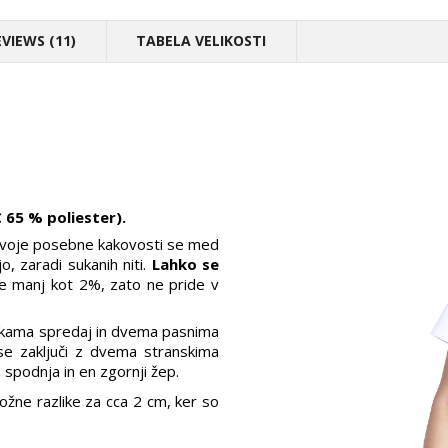
EVIEWS (11)
TABELA VELIKOSTI
 65 % poliester).
i svoje posebne kakovosti se med
, zaradi sukanih niti.
Lahko se
je manj kot 2%, zato ne pride v
nkama spredaj in dvema pasnima
se zaključi z dvema stranskima
spodnja in en zgornji žep.
ožne razlike za cca 2 cm, ker so