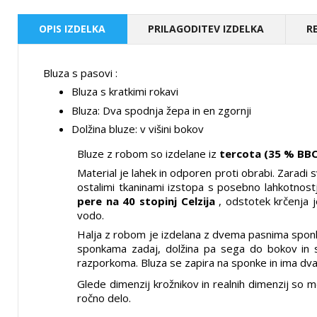
OPIS IZDELKA
PRILAGODITEV IZDELKA
R
Bluza s pasovi
:
Bluza s kratkimi rokavi
Bluza: Dva spodnja žepa in en zgornji
Dolžina bluze: v višini bokov
Bluze z robom so izdelane iz
tercota (35 % BBC
Material je lahek in odporen proti obrabi. Zarad
ostalimi tkaninami izstopa s posebno lahkotnostjo
pere na 40 stopinj Celzija
, odstotek krčenja 
vodo.
Halja z robom je izdelana z dvema pasnima spo
sponkama zadaj, dolžina pa sega do bokov in 
razporkoma. Bluza se zapira na sponke in ima dva 
Glede dimenzij krožnikov in realnih dimenzij so m
ročno delo.